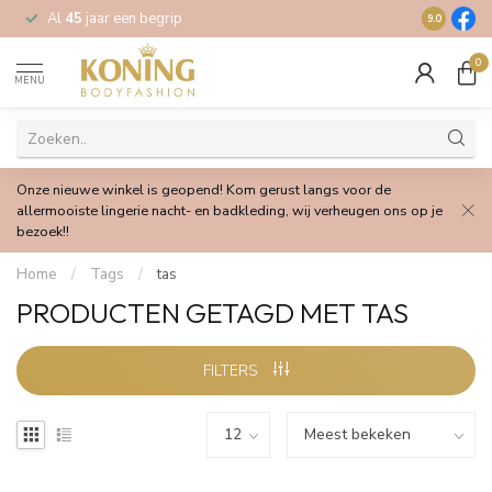
Al
45
jaar een begrip
Gratis
verz
9.0
0
MENU
Onze nieuwe winkel is geopend! Kom gerust langs voor de
allermooiste lingerie nacht- en badkleding, wij verheugen ons op je
bezoek!!
Home
/
Tags
/
tas
PRODUCTEN GETAGD MET TAS
FILTERS