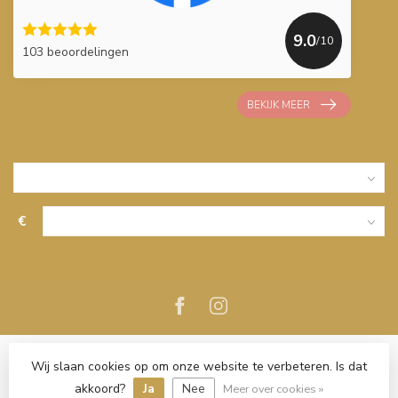
9.0
/10
103 beoordelingen
BEKIJK MEER
€
Wij slaan cookies op om onze website te verbeteren. Is dat
akkoord?
Ja
Nee
Meer over cookies »