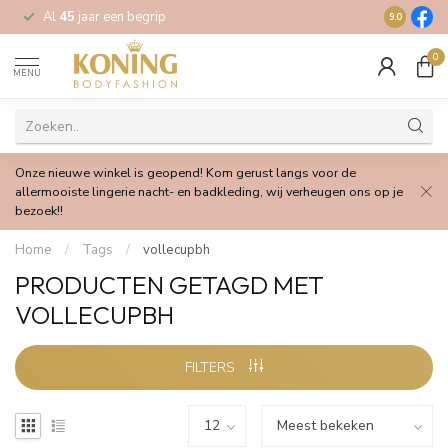
Al
45
jaar een begrip
Gratis
verz
9.0
0
MENU
Onze nieuwe winkel is geopend! Kom gerust langs voor de
allermooiste lingerie nacht- en badkleding, wij verheugen ons op je
bezoek!!
Home
/
Tags
/
vollecupbh
PRODUCTEN GETAGD MET
VOLLECUPBH
FILTERS