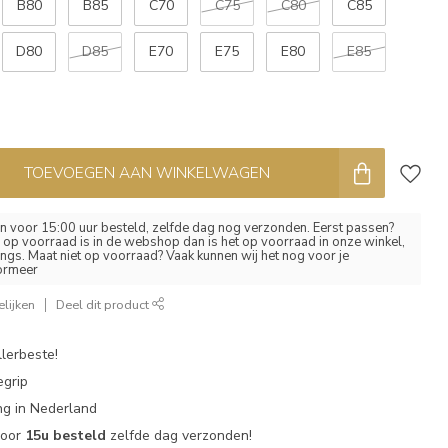
B80
B85
C70
C75
C80
C85
D80
D85
E70
E75
E80
E85
TOEVOEGEN AAN WINKELWAGEN
 voor 15:00 uur besteld, zelfde dag nog verzonden. Eerst passen?
el op voorraad is in de webshop dan is het op voorraad in onze winkel,
ngs. Maat niet op voorraad? Vaak kunnen wij het nog voor je
formeer
lijken
Deel dit product
lerbeste!
egrip
g in Nederland
voor
15u besteld
zelfde dag verzonden!