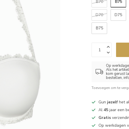
B75
B70
D70
D75
B75
Op werkdagen
Als het artik
kom gerust la
bestellen, in
Toevoegen om te verge
Gun
jezelf
het al
Al
45
jaar een b
Gratis
verzendin
Op werkdagen 