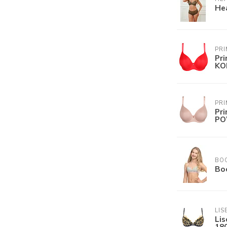
He
PR
Pr
KO
PR
Pr
PO
BO
Bo
LIS
Li
18