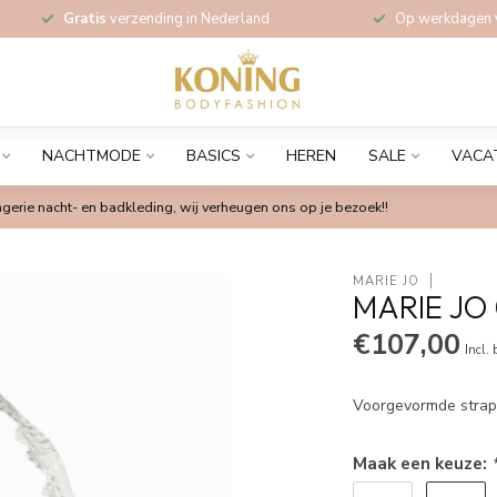
Gratis
verzending in Nederland
Op werkdagen
NACHTMODE
BASICS
HEREN
SALE
VACA
gerie nacht- en badkleding, wij verheugen ons op je bezoek!!
MARIE JO
MARIE JO
€107,00
Incl.
Voorgevormde stra
Maak een keuze: