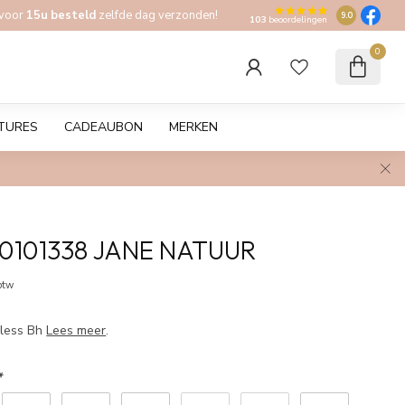
 voor
15u besteld
zelfde dag verzonden!
9.0
103
beoordelingen
0
TURES
CADEAUBON
MERKEN
 0101338 JANE NATUUR
 btw
pless Bh
Lees meer
.
*