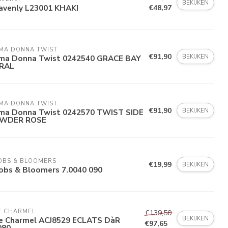
BEKIJKEN
avenly L23001 KHAKI
€48,97
IMA DONNA TWIST
€91,90
BEKIJKEN
ima Donna Twist 0242540 GRACE BAY
RAL
IMA DONNA TWIST
€91,90
BEKIJKEN
ima Donna Twist 0242570 TWIST SIDE
WDER ROSE
OBS & BLOOMERS
€19,99
BEKIJKEN
obs & Bloomers 7.0040 090
E CHARMEL
€139,50
BEKIJKEN
se Charmel ACJ8529 ECLATS DàR
€97,65
080