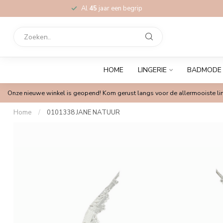
Al
45
jaar een begrip
HOME
LINGERIE
BADMODE
Onze nieuwe winkel is geopend! Kom gerust langs voor de allermooiste lin
Home
/
0101338 JANE NATUUR