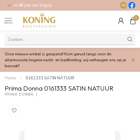
Al
45
jaar een begrip
Gratis
verz
9.0
0
MENU
Onze nieuwe winkel is geopend! Kom gerust langs voor de
allermooiste lingerie nacht- en badkleding, wij verheugen ons op je
bezoek!!
Home
/
0161333 SATIN NATUUR
Prima Donna 0161333 SATIN NATUUR
PRIMA DONNA