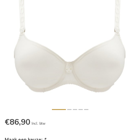
€86,90
Incl. btw
Maak een keuze:
*