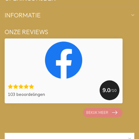
INFORMATIE
ONZE REVIEWS
9.0
/10
103 beoordelingen
BEKIJK MEER