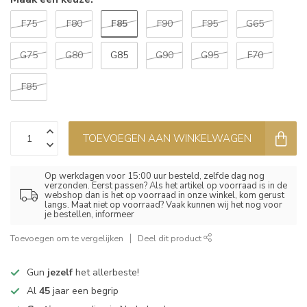
F85
F75
F80
F90
F95
G65
G75
G80
G85
G90
G95
F70
F85
TOEVOEGEN AAN WINKELWAGEN
Op werkdagen voor 15:00 uur besteld, zelfde dag nog
verzonden. Eerst passen? Als het artikel op voorraad is in de
webshop dan is het op voorraad in onze winkel, kom gerust
langs. Maat niet op voorraad? Vaak kunnen wij het nog voor
je bestellen, informeer
Toevoegen om te vergelijken
Deel dit product
Gun
jezelf
het allerbeste!
Al
45
jaar een begrip