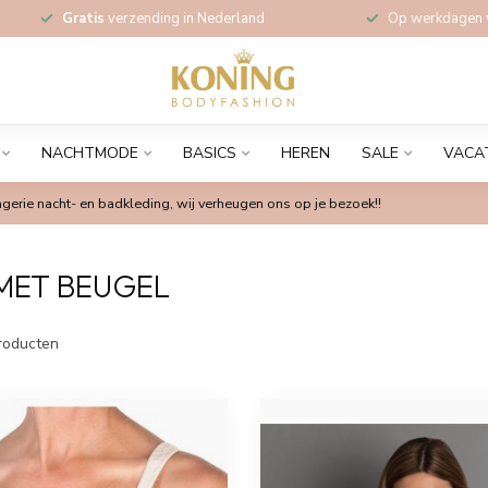
Gratis
verzending in Nederland
Op werkdagen
NACHTMODE
BASICS
HEREN
SALE
VACA
gerie nacht- en badkleding, wij verheugen ons op je bezoek!!
MET BEUGEL
roducten