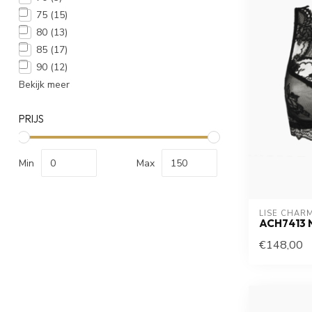
75
(15)
80
(13)
85
(17)
90
(12)
Bekijk meer
PRIJS
Min
Max
LISE CHAR
ACH7413 
€148,00