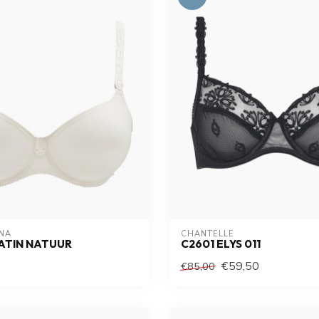
NA
CHANTELLE
SATIN NATUUR
C2601 ELYS 011
€59,50
€85,00