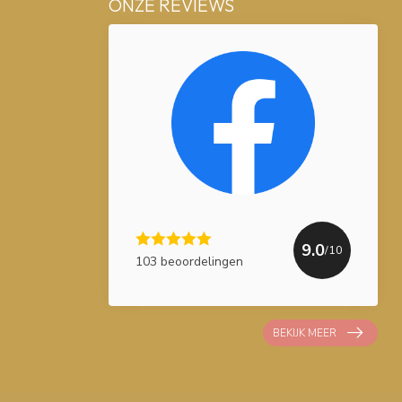
ONZE REVIEWS
9.0
/10
103 beoordelingen
BEKIJK MEER