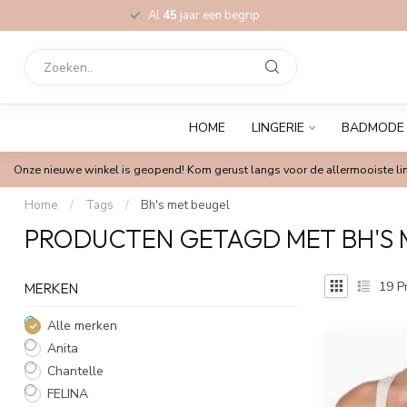
Al
45
jaar een begrip
HOME
LINGERIE
BADMODE
Onze nieuwe winkel is geopend! Kom gerust langs voor de allermooiste lin
Home
/
Tags
/
Bh's met beugel
PRODUCTEN GETAGD MET BH'S 
19
P
MERKEN
Alle merken
Anita
Chantelle
FELINA