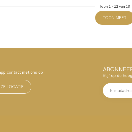
Toon
1
-
12
van 19
TOON MEER
ABONNEER
sapp contact met ons op
Blijf op de hoo
NZE LOCATIE