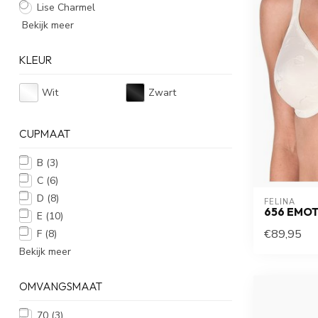
Lise Charmel
Bekijk meer
KLEUR
Wit
Zwart
CUPMAAT
B
(3)
C
(6)
D
(8)
FELINA 
656 EMOT
E
(10)
€89,95
F
(8)
Bekijk meer
OMVANGSMAAT
70
(3)