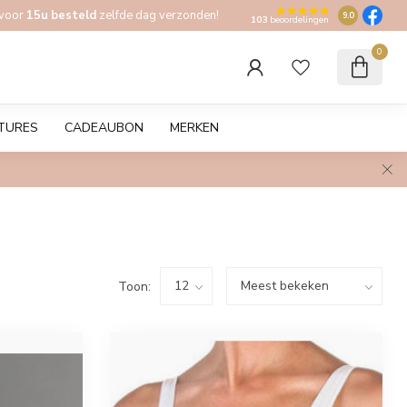
 voor
15u besteld
zelfde dag verzonden!
9.0
103
beoordelingen
0
TURES
CADEAUBON
MERKEN
Toon: