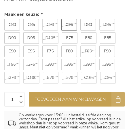
Maak een keuze:
*
C95
C80
C85
C90
D80
D85
D90
D95
D105
E75
E80
E85
E90
E95
F75
F80
F85
F90
F95
G75
G80
G85
G90
G95
G70
D100
E70
F70
C105
C95
TOEVOEGEN AAN WINKELWAGEN
Op werkdagen voor 15:00 uur besteld, zelfde dag nog
verzonden. Eerst passen? Als het artikel op voorraad is in de
webshop dan is het op voorraad in onze winkel, kom gerust
langs. Maat niet op voorraad? Vaak kunnen wij het nog voor