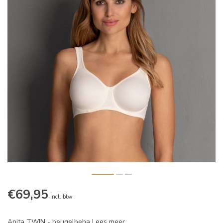
€69,95
Incl. btw
Anita TWIN - beugelbeha
Lees meer
.