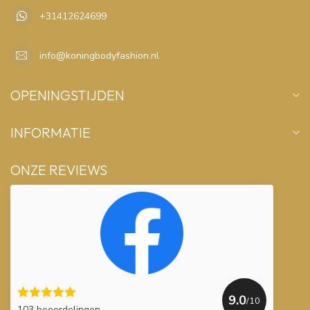
+31412624699
info@koningbodyfashion.nl
OPENINGSTIJDEN
INFORMATIE
ONZE REVIEWS
9.0
/10
103 beoordelingen