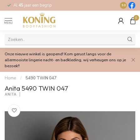
Al
45
jaar een begrip
Gratis
verz
9.0
0
MENU
Onze nieuwe winkel is geopend! Kom gerust langs voor de
allermooiste lingerie nacht- en badkleding, wij verheugen ons op je
bezoek!!
Home
/
5490 TWIN 047
Anita 5490 TWIN 047
ANITA