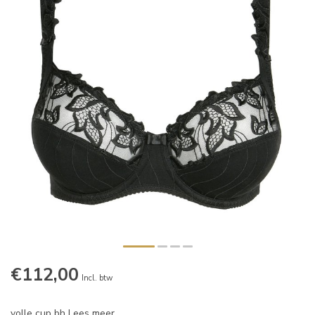
€112,00
Incl. btw
volle cup bh
Lees meer
.