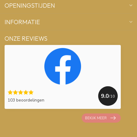
OPENINGSTIJDEN
INFORMATIE
ONZE REVIEWS
9.0
/10
103 beoordelingen
BEKIJK MEER