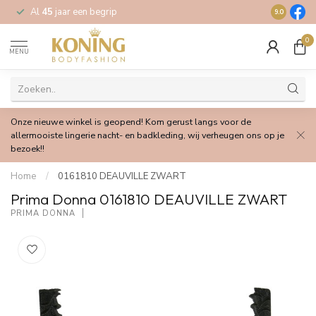
Al
45
jaar een begrip
Gratis
verz
9.0
0
MENU
Onze nieuwe winkel is geopend! Kom gerust langs voor de
allermooiste lingerie nacht- en badkleding, wij verheugen ons op je
bezoek!!
Home
/
0161810 DEAUVILLE ZWART
Prima Donna 0161810 DEAUVILLE ZWART
PRIMA DONNA