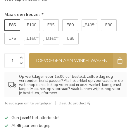
Maak een keuze:
*
E85
E100
E95
E80
E105
E90
E75
E110
D110
E85
TOEVOEGEN AAN WINKELWAGEN
Op werkdagen voor 15:00 uur besteld, zelfde dag nog
verzonden. Eerst passen? Als het artikel op voorraad is in de
webshop dan is het op voorraad in onze winkel, kom gerust
langs. Maat niet op voorraad? Vaak kunnen wij het nog voor
je bestellen, informeer
Toevoegen om te vergelijken
Deel dit product
Gun
jezelf
het allerbeste!
Al
45
jaar een begrip