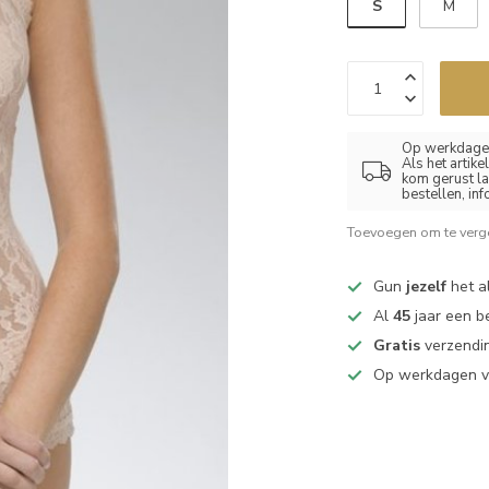
S
M
Op werkdagen
Als het artik
kom gerust la
bestellen, in
Toevoegen om te verge
Gun
jezelf
het al
Al
45
jaar een b
Gratis
verzendin
Op werkdagen 