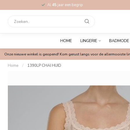
Al
45
jaar een begrip
HOME
LINGERIE
BADMODE
Onze nieuwe winkel is geopend! Kom gerust langs voor de allermooiste lin
Home
/
1390LP CHAI HUID