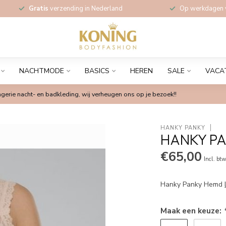
Gratis
verzending in Nederland
Op werkdagen
NACHTMODE
BASICS
HEREN
SALE
VACA
gerie nacht- en badkleding, wij verheugen ons op je bezoek!!
HANKY PANKY
HANKY PA
€65,00
Incl. bt
Hanky Panky Hemd
Maak een keuze: