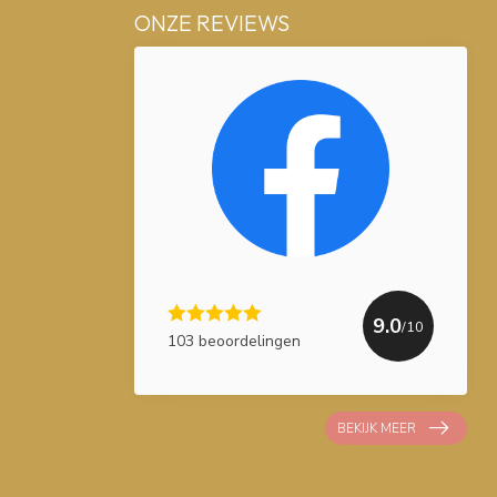
ONZE REVIEWS
9.0
/10
103 beoordelingen
BEKIJK MEER