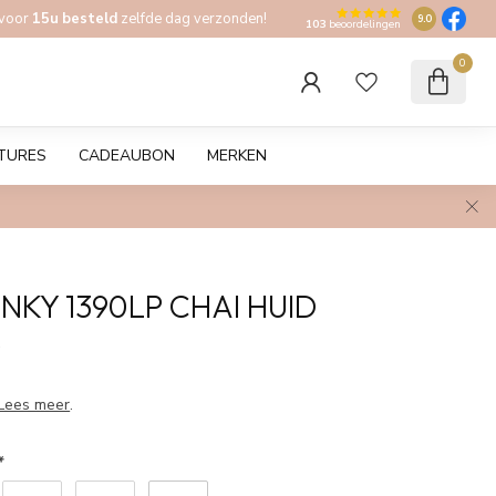
 voor
15u besteld
zelfde dag verzonden!
9.0
103
beoordelingen
0
TURES
CADEAUBON
MERKEN
NKY 1390LP CHAI HUID
w
Lees meer
.
*