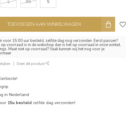
L
XS
S
TOEVOEGEN AAN WINKELWAGEN
 voor 15:00 uur besteld, zelfde dag nog verzonden. Eerst passen?
el op voorraad is in de webshop dan is het op voorraad in onze winkel,
ngs. Maat niet op voorraad? Vaak kunnen wij het nog voor je
formeer
lijken
Deel dit product
lerbeste!
egrip
g in Nederland
voor
15u besteld
zelfde dag verzonden!