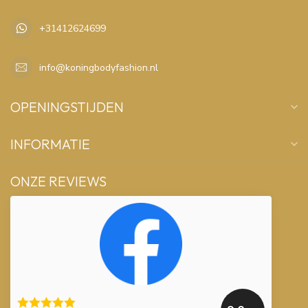
+31412624699
info@koningbodyfashion.nl
OPENINGSTIJDEN
INFORMATIE
ONZE REVIEWS