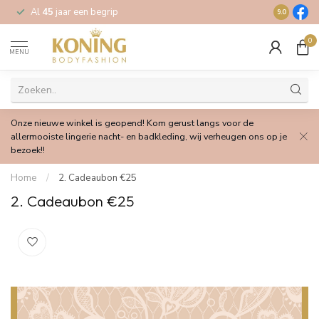
Al
45
jaar een begrip
Gratis
verz
9.0
0
MENU
Onze nieuwe winkel is geopend! Kom gerust langs voor de
allermooiste lingerie nacht- en badkleding, wij verheugen ons op je
bezoek!!
Home
/
2. Cadeaubon €25
2. Cadeaubon €25