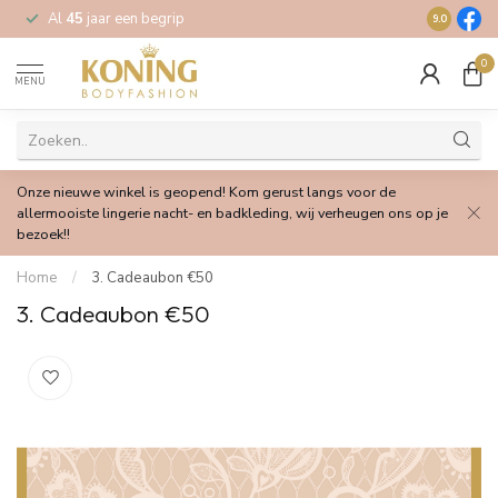
Al
45
jaar een begrip
Gratis
verz
9.0
0
MENU
Onze nieuwe winkel is geopend! Kom gerust langs voor de
allermooiste lingerie nacht- en badkleding, wij verheugen ons op je
bezoek!!
Home
/
3. Cadeaubon €50
3. Cadeaubon €50