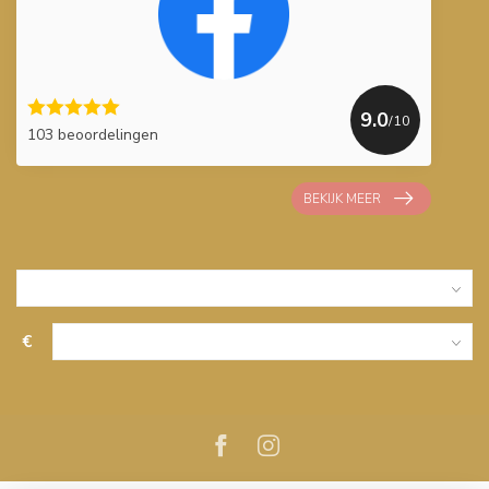
9.0
/10
103 beoordelingen
BEKIJK MEER
€