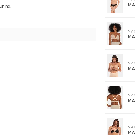
MA
uning.
MA
MA
MA
MA
MA
MA
MA
MA