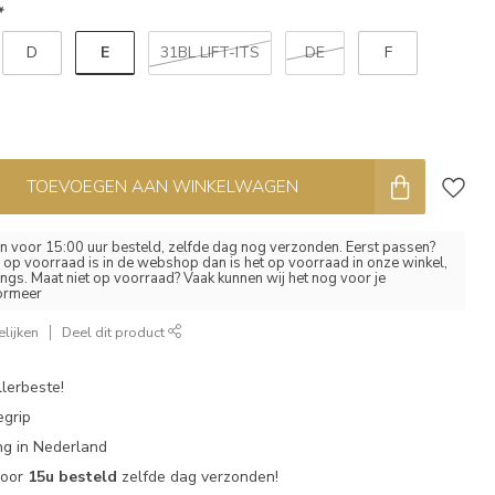
*
E
D
31BL LIFT-ITS
DE
F
TOEVOEGEN AAN WINKELWAGEN
 voor 15:00 uur besteld, zelfde dag nog verzonden. Eerst passen?
el op voorraad is in de webshop dan is het op voorraad in onze winkel,
ngs. Maat niet op voorraad? Vaak kunnen wij het nog voor je
formeer
lijken
Deel dit product
lerbeste!
egrip
g in Nederland
voor
15u besteld
zelfde dag verzonden!