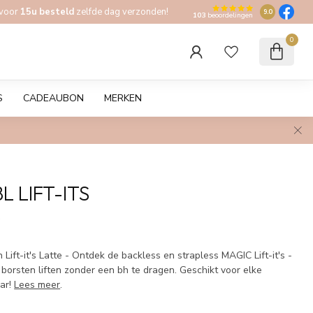
 voor
15u besteld
zelfde dag verzonden!
9.0
103
beoordelingen
0
S
CADEAUBON
MERKEN
L LIFT-ITS
w
 Lift-it's Latte - Ontdek de backless en strapless MAGIC Lift-it's -
e borsten liften zonder een bh te dragen. Geschikt voor elke
ar!
Lees meer
.