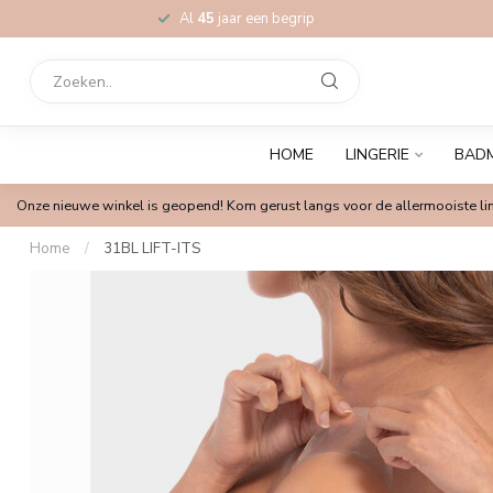
Al
45
jaar een begrip
HOME
LINGERIE
BAD
Onze nieuwe winkel is geopend! Kom gerust langs voor de allermooiste lin
Home
/
31BL LIFT-ITS