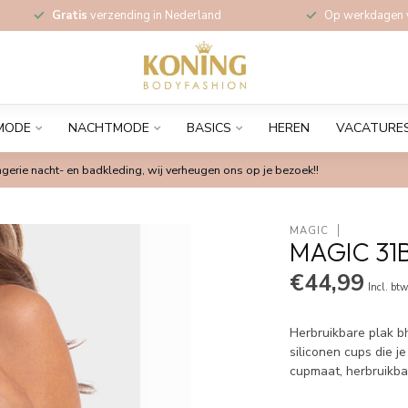
Gratis
verzending in Nederland
Op werkdagen
MODE
NACHTMODE
BASICS
HEREN
VACATURE
gerie nacht- en badkleding, wij verheugen ons op je bezoek!!
MAGIC
MAGIC 31B
€44,99
Incl. bt
Herbruikbare plak bh
siliconen cups die j
cupmaat, herbruikba