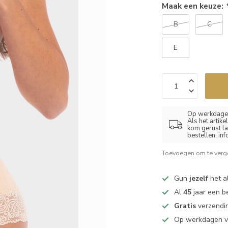
Maak een keuze:
B
C
E
Op werkdagen
Als het artik
kom gerust la
bestellen, in
Toevoegen om te verge
Gun
jezelf
het al
Al
45
jaar een b
Gratis
verzendin
Op werkdagen 