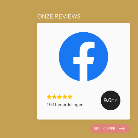
ONZE REVIEWS
9.0
/10
103 beoordelingen
BEKIJK MEER