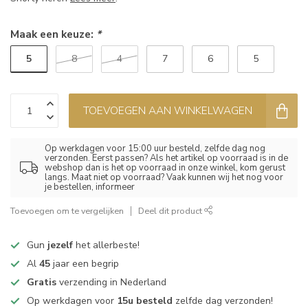
Maak een keuze:
*
5
8
4
7
6
5
TOEVOEGEN AAN WINKELWAGEN
Op werkdagen voor 15:00 uur besteld, zelfde dag nog
verzonden. Eerst passen? Als het artikel op voorraad is in de
webshop dan is het op voorraad in onze winkel, kom gerust
langs. Maat niet op voorraad? Vaak kunnen wij het nog voor
je bestellen, informeer
Toevoegen om te vergelijken
Deel dit product
Gun
jezelf
het allerbeste!
Al
45
jaar een begrip
Gratis
verzending in Nederland
Op werkdagen voor
15u besteld
zelfde dag verzonden!