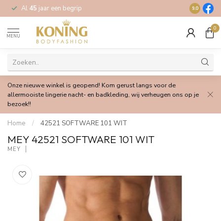
Al
45
jaar een begrip
Gratis
verz
9.0
0
MENU
Onze nieuwe winkel is geopend! Kom gerust langs voor de
allermooiste lingerie nacht- en badkleding, wij verheugen ons op je
bezoek!!
Home
/
42521 SOFTWARE 101 WIT
MEY 42521 SOFTWARE 101 WIT
MEY