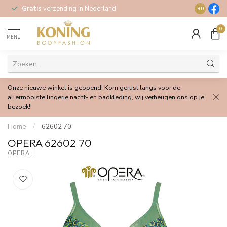
Op werkda
Gratis
verzending in Nederland
9.0
verzonden!
0
MENU
Onze nieuwe winkel is geopend! Kom gerust langs voor de
allermooiste lingerie nacht- en badkleding, wij verheugen ons op je
bezoek!!
Home
/
62602 70
OPERA 62602 70
OPERA