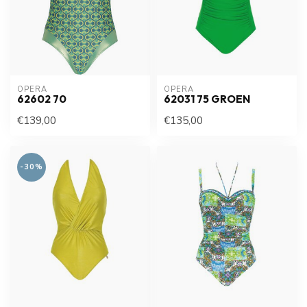
OPERA
OPERA
62602 70
62031 75 GROEN
€139,00
€135,00
-30%