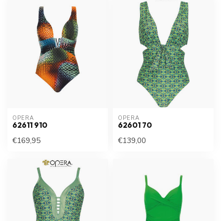
OPERA
OPERA
62611 910
62601 70
€169,95
€139,00