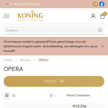
Al
45
jaar een begrip
Gratis
verz
9.0
0
MENU
Onze nieuwe winkel is geopend! Kom gerust langs voor de
allermooiste lingerie nacht- en badkleding, wij verheugen ons op je
bezoek!!
Home
/
Merken
/
OPERA
OPERA
FILTERS