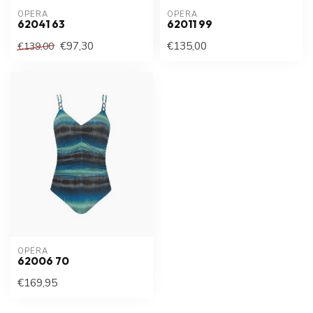
OPERA
OPERA
62041 63
62011 99
€97,30
€135,00
€139,00
OPERA
62006 70
€169,95