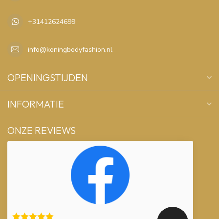
+31412624699
info@koningbodyfashion.nl
OPENINGSTIJDEN
INFORMATIE
ONZE REVIEWS