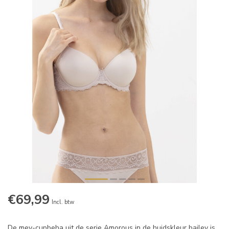
€69,99
Incl. btw
De mey-cupbeha uit de serie Amorous in de huidskleur bailey is