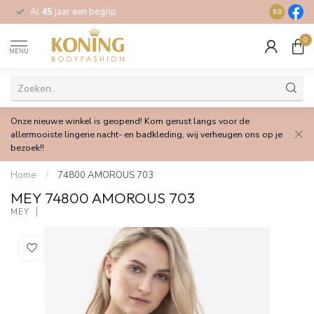
Al
45
jaar een begrip
Gratis
verz
9.0
0
MENU
Onze nieuwe winkel is geopend! Kom gerust langs voor de
allermooiste lingerie nacht- en badkleding, wij verheugen ons op je
bezoek!!
Home
/
74800 AMOROUS 703
MEY 74800 AMOROUS 703
MEY