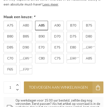
een absolute must-have!
Lees meer
.
Maak een keuze:
*
A85
A75
A80
A90
B70
B75
B80
B85
B90
D70
D75
D80
D85
D90
E70
E75
E80
C90
C70
C85
C80
C75
E90
A85
F65
F70
TOEVOEGEN AAN WINKELWAGEN
Op werkdagen voor 15:00 uur besteld, zelfde dag nog
verzonden. Eerst passen? Als het artikel op voorraad is in de