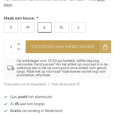
meer
.
Maak een keuze:
*
L
S
M
XL
L
TOEVOEGEN AAN WINKELWAGEN
Op werkdagen voor 15:00 uur besteld, zelfde dag nog
verzonden. Eerst passen? Als het artikel op voorraad is in de
webshop dan is het op voorraad in onze winkel, kom gerust
langs. Maat niet op voorraad? Vaak kunnen wij het nog voor
je bestellen, informeer
Toevoegen om te vergelijken
Deel dit product
Gun
jezelf
het allerbeste!
Al
45
jaar een begrip
Gratis
verzending in Nederland