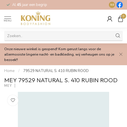
Al
45
jaar een begrip
Gratis
verz
9.0
0
MENU
Onze nieuwe winkel is geopend! Kom gerust langs voor de
allermooiste lingerie nacht- en badkleding, wij verheugen ons op je
bezoek!!
Home
/
79529 NATURAL S. 410 RUBIN ROOD
MEY 79529 NATURAL S. 410 RUBIN ROOD
MEY