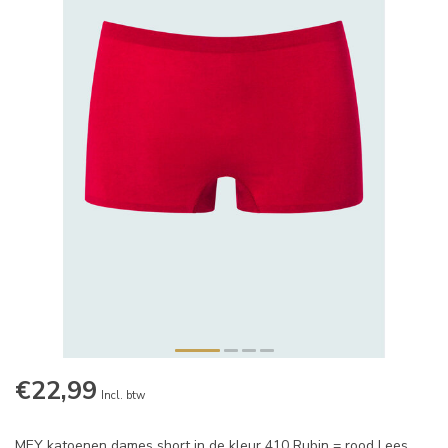
€22,99
Incl. btw
MEY katoenen dames short in de kleur 410 Rubin = rood
Lees