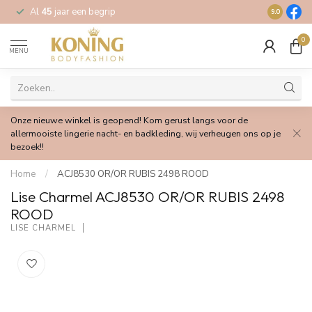
Al
45
jaar een begrip
Gratis
verz
9.0
0
MENU
Onze nieuwe winkel is geopend! Kom gerust langs voor de
allermooiste lingerie nacht- en badkleding, wij verheugen ons op je
bezoek!!
Home
/
ACJ8530 OR/OR RUBIS 2498 ROOD
Lise Charmel ACJ8530 OR/OR RUBIS 2498
ROOD
LISE CHARMEL