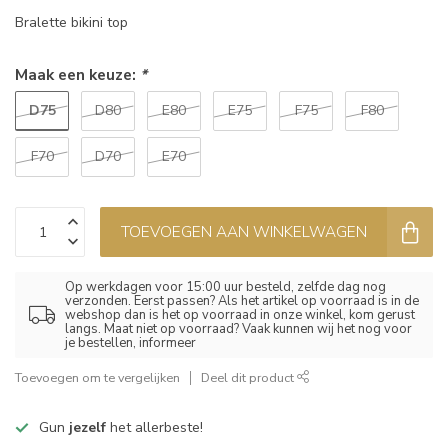
Bralette bikini top
Maak een keuze:
*
D75
D80
E80
E75
F75
F80
F70
D70
E70
TOEVOEGEN AAN WINKELWAGEN
Op werkdagen voor 15:00 uur besteld, zelfde dag nog
verzonden. Eerst passen? Als het artikel op voorraad is in de
webshop dan is het op voorraad in onze winkel, kom gerust
langs. Maat niet op voorraad? Vaak kunnen wij het nog voor
je bestellen, informeer
Toevoegen om te vergelijken
Deel dit product
Gun
jezelf
het allerbeste!