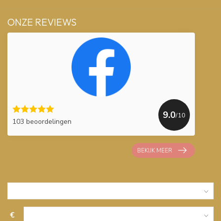
ONZE REVIEWS
9.0
/10
103 beoordelingen
BEKIJK MEER
€