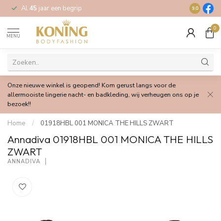
Al
45
jaar een begrip
Gratis
verz
9.0
0
MENU
Onze nieuwe winkel is geopend! Kom gerust langs voor de
allermooiste lingerie nacht- en badkleding, wij verheugen ons op je
bezoek!!
Home
/
01918HBL 001 MONICA THE HILLS ZWART
Annadiva 01918HBL 001 MONICA THE HILLS
ZWART
ANNADIVA