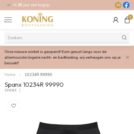
Al
45
jaar een begrip
Gratis
verz
9.0
0
MENU
Onze nieuwe winkel is geopend! Kom gerust langs voor de
allermooiste lingerie nacht- en badkleding, wij verheugen ons op je
bezoek!!
Home
/
10234R 99990
Spanx 10234R 99990
SPANX