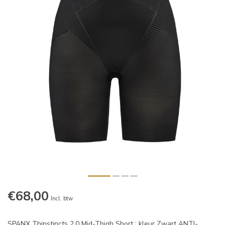
€68,00
Incl. btw
SPANX Thinstincts 2.0 Mid-Thigh Short ; kleur Zwart ANTI-