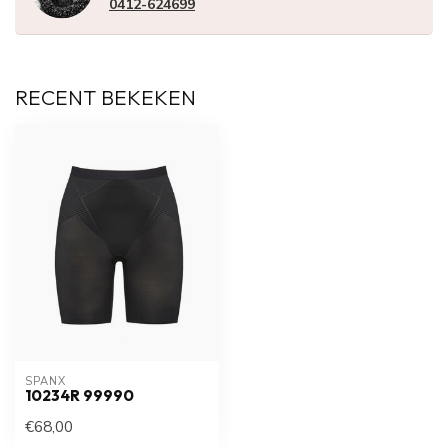
0412-624699
RECENT BEKEKEN
SPANX
10234R 99990
€68,00