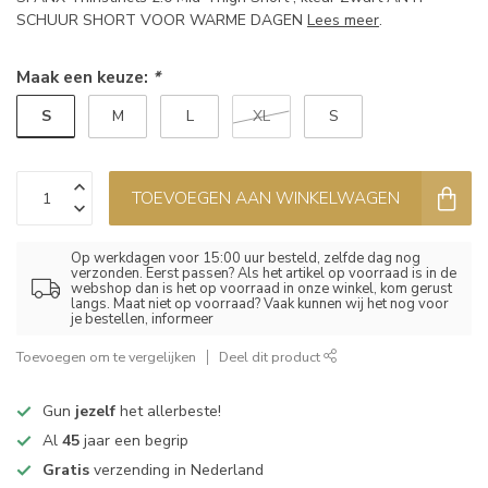
SCHUUR SHORT VOOR WARME DAGEN
Lees meer
.
Maak een keuze:
*
S
M
L
XL
S
TOEVOEGEN AAN WINKELWAGEN
Op werkdagen voor 15:00 uur besteld, zelfde dag nog
verzonden. Eerst passen? Als het artikel op voorraad is in de
webshop dan is het op voorraad in onze winkel, kom gerust
langs. Maat niet op voorraad? Vaak kunnen wij het nog voor
je bestellen, informeer
Toevoegen om te vergelijken
Deel dit product
Gun
jezelf
het allerbeste!
Al
45
jaar een begrip
Gratis
verzending in Nederland