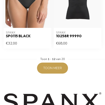
SPANX
SPANX
SP0115 BLACK
10258R 99990
€32,00
€68,00
Toon
1
-
12
van 20
TOON MEER