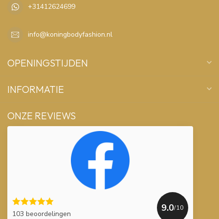
+31412624699
info@koningbodyfashion.nl
OPENINGSTIJDEN
INFORMATIE
ONZE REVIEWS
9.0
/10
103 beoordelingen