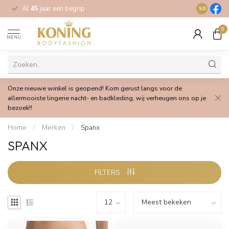
Al
45
jaar een begrip
Gratis
verz
9.0
0
MENU
Onze nieuwe winkel is geopend! Kom gerust langs voor de
allermooiste lingerie nacht- en badkleding, wij verheugen ons op je
bezoek!!
Home
/
Merken
/
Spanx
SPANX
FILTERS