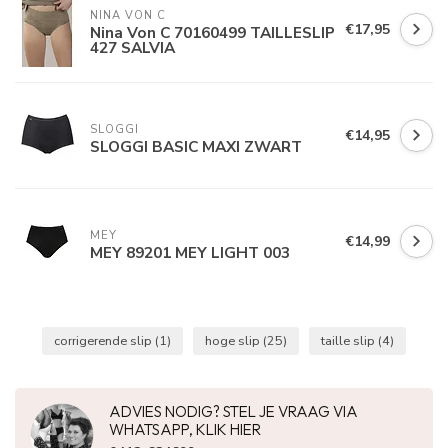
NINA VON C
€17,95
Nina Von C 70160499 TAILLESLIP
427 SALVIA
SLOGGI
€14,95
SLOGGI BASIC MAXI ZWART
MEY
€14,99
MEY 89201 MEY LIGHT 003
corrigerende slip
(1)
hoge slip
(25)
taille slip
(4)
ADVIES NODIG? STEL JE VRAAG VIA
WHATSAPP, KLIK HIER