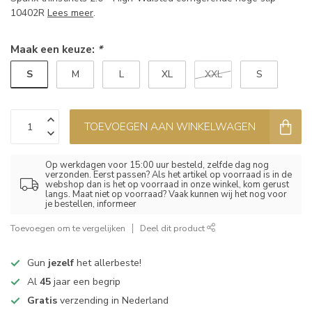
10402R
Lees meer
.
Maak een keuze:
*
S
M
L
XL
XXL
S
TOEVOEGEN AAN WINKELWAGEN
Op werkdagen voor 15:00 uur besteld, zelfde dag nog
verzonden. Eerst passen? Als het artikel op voorraad is in de
webshop dan is het op voorraad in onze winkel, kom gerust
langs. Maat niet op voorraad? Vaak kunnen wij het nog voor
je bestellen, informeer
Toevoegen om te vergelijken
Deel dit product
Gun
jezelf
het allerbeste!
Al
45
jaar een begrip
Gratis
verzending in Nederland