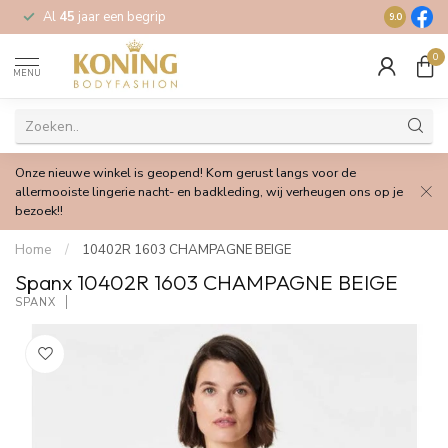
Al
45
jaar een begrip
Gratis
verz
9.0
0
MENU
Onze nieuwe winkel is geopend! Kom gerust langs voor de
allermooiste lingerie nacht- en badkleding, wij verheugen ons op je
bezoek!!
Home
/
10402R 1603 CHAMPAGNE BEIGE
Spanx 10402R 1603 CHAMPAGNE BEIGE
SPANX