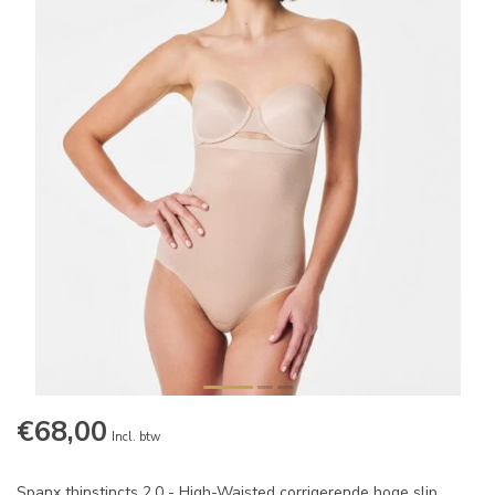
€68,00
Incl. btw
Spanx thinstincts 2.0 - High-Waisted corrigerende hoge slip