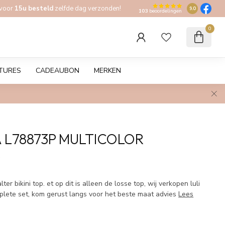
 voor
15u besteld
zelfde dag verzonden!
9.0
103
beoordelingen
0
TURES
CADEAUBON
MERKEN
A L78873P MULTICOLOR
w
lter bikini top. et op dit is alleen de losse top, wij verkopen luli
plete set, kom gerust langs voor het beste maat advies
Lees