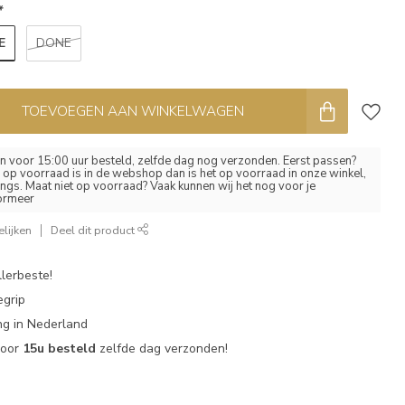
*
E
DONE
TOEVOEGEN AAN WINKELWAGEN
 voor 15:00 uur besteld, zelfde dag nog verzonden. Eerst passen?
el op voorraad is in de webshop dan is het op voorraad in onze winkel,
ngs. Maat niet op voorraad? Vaak kunnen wij het nog voor je
formeer
lijken
Deel dit product
lerbeste!
egrip
g in Nederland
voor
15u besteld
zelfde dag verzonden!