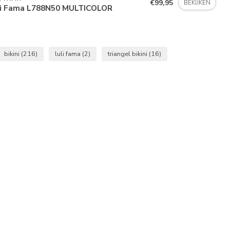
€99,95
BEKIJKEN
li Fama L788N50 MULTICOLOR
bikini
(216)
luli fama
(2)
triangel bikini
(16)