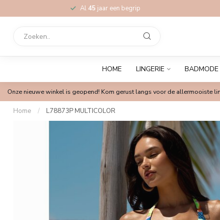
Al
45
jaar een begrip
HOME
LINGERIE
BADMODE
Onze nieuwe winkel is geopend! Kom gerust langs voor de allermooiste lin
Home
/
L78873P MULTICOLOR