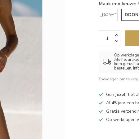
Maak een keuze:
DDON
DONE
Op werkdagen
Als het artik
kom gerust la
bestellen, in
Toevoegen om te verge
Gun
jezelf
het al
Al
45
jaar een b
Gratis
verzendin
Op werkdagen 