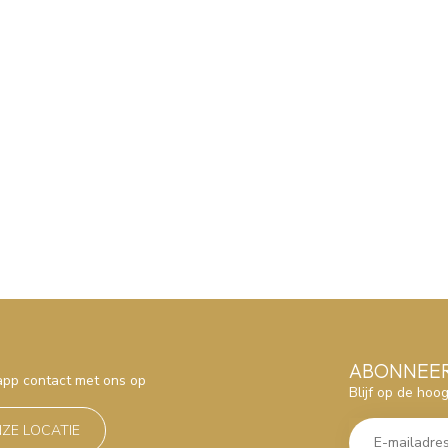
ABONNEER
sapp contact met ons op
Blijf op de hoo
NZE LOCATIE