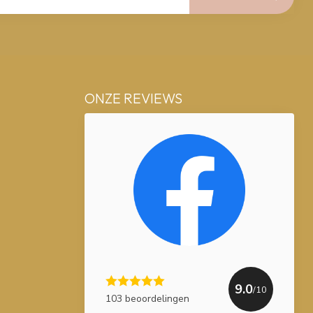
ONZE REVIEWS
9.0
/10
103 beoordelingen