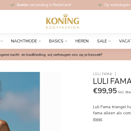
Gratis
verzending in Nederland
Op werkdagen
NACHTMODE
BASICS
HEREN
SALE
VACA
gerie nacht- en badkleding, wij verheugen ons op je bezoek!!
LULI FAMA
LULI FAM
€99,95
Incl. bt
Luli Fama triangel ha
fama alleen als com
meer
.