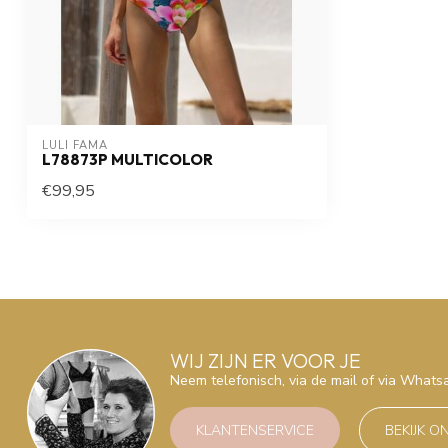
LULI FAMA
L78873P MULTICOLOR
€99,95
WIJ ZIJN ER VOOR JE
Neem telefonisch, via de mail of via What
KLANTENSERVICE
BEKIJK O