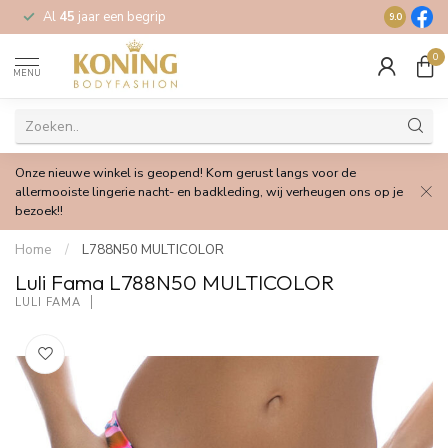
Al
45
jaar een begrip
Gratis
verz
9.0
0
MENU
Onze nieuwe winkel is geopend! Kom gerust langs voor de
allermooiste lingerie nacht- en badkleding, wij verheugen ons op je
bezoek!!
Home
/
L788N50 MULTICOLOR
Luli Fama L788N50 MULTICOLOR
LULI FAMA