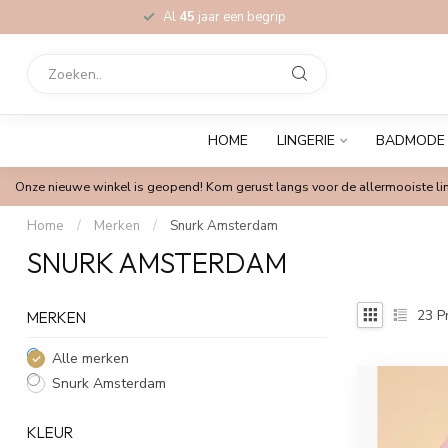
Al
45
jaar een begrip
HOME
LINGERIE
BADMODE
Onze nieuwe winkel is geopend! Kom gerust langs voor de allermooiste lin
Home
/
Merken
/
Snurk Amsterdam
SNURK AMSTERDAM
23
P
MERKEN
Alle merken
Snurk Amsterdam
KLEUR