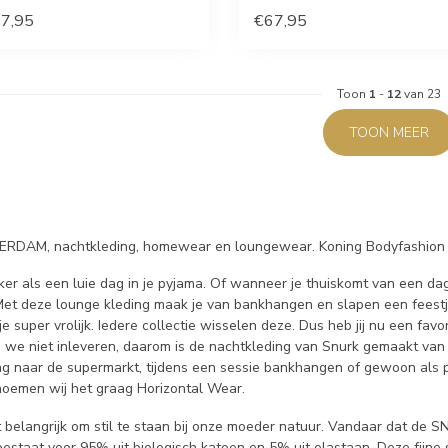
7,95
€67,95
Toon
1
-
12
van 23
TOON MEER
DAM, nachtkleding, homewear en loungewear. Koning Bodyfashion i
kker als een luie dag in je pyjama. Of wanneer je thuiskomt van een da
et deze lounge kleding maak je van bankhangen en slapen een feestje.
e super vrolijk. Iedere collectie wisselen deze. Dus heb jij nu een favo
n we niet inleveren, daarom is de nachtkleding van Snurk gemaakt van 
ag naar de supermarkt, tijdens een sessie bankhangen of gewoon als p
oemen wij het graag Horizontal Wear.
t belangrijk om stil te staan bij onze moeder natuur. Vandaar dat 
bestaat voor 95% uit biologisch katoen en 5% uit elastaan. Deze fijn