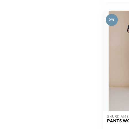
0%
SNURK AM
PANTS W