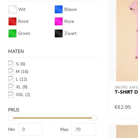
Wit
Blauw
Rood
Roze
Groen
Zwart
MATEN
S
(6)
M
(16)
L
(12)
XL
(8)
SNURK AM
T-SHIRT 
XXL
(2)
€62,95
PRIJS
Min
Max