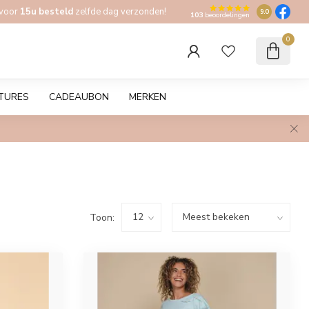
 voor
15u besteld
zelfde dag verzonden!
9.0
103
beoordelingen
0
TURES
CADEAUBON
MERKEN
Toon: