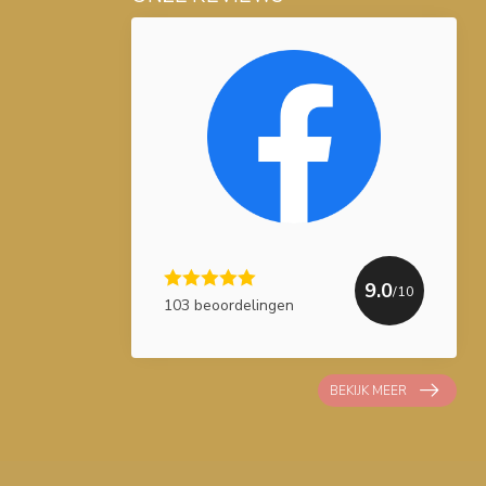
9.0
/10
103 beoordelingen
BEKIJK MEER