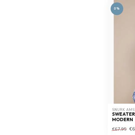
0%
SNURK AM
SWEATER
MODERN
€6
€67,95