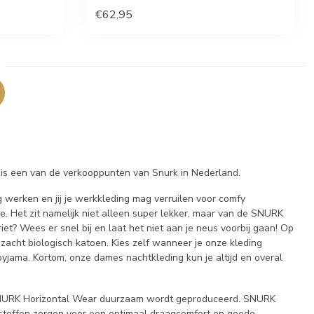
€62,95
s een van de verkooppunten van Snurk in Nederland.
g werken en jij je werkkleding mag verruilen voor comfy
 Het zit namelijk niet alleen super lekker, maar van de SNURK
riet? Wees er snel bij en laat het niet aan je neus voorbij gaan! Op
zacht biologisch katoen. Kies zelf wanneer je onze kleding
yjama. Kortom, onze dames nachtkleding kun je altijd en overal
de SNURK Horizontal Wear duurzaam wordt geproduceerd. SNURK
e stoffen zorgen voor een optimaal draagcomfort en goede