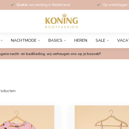
Gratis
verzending in Nederland
Op werkdagen
NACHTMODE
BASICS
HEREN
SALE
VACA
gerie nacht- en badkleding, wij verheugen ons op je bezoek!!
roducten