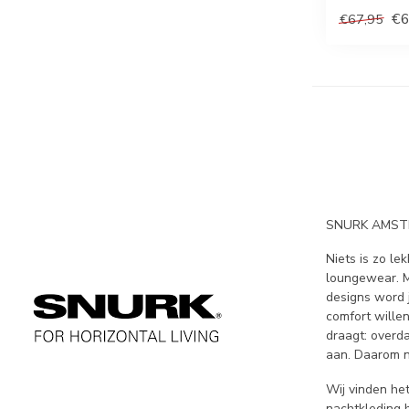
€6
€67,95
SNURK AMSTER
Niets is zo le
loungewear. M
designs word j
comfort wille
draagt: overd
aan. Daarom n
Wij vinden he
nachtkleding 