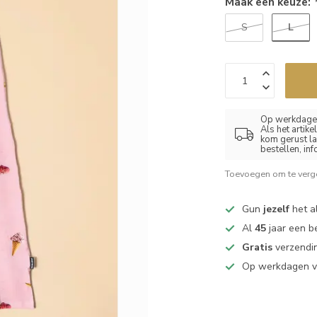
Maak een keuze:
L
S
Op werkdagen
Als het artik
kom gerust la
bestellen, in
Toevoegen om te verge
Gun
jezelf
het al
Al
45
jaar een b
Gratis
verzendin
Op werkdagen 