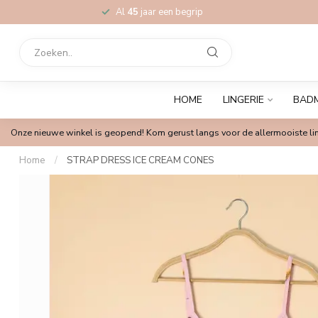
Al
45
jaar een begrip
HOME
LINGERIE
BAD
Onze nieuwe winkel is geopend! Kom gerust langs voor de allermooiste lin
Home
/
STRAP DRESS ICE CREAM CONES