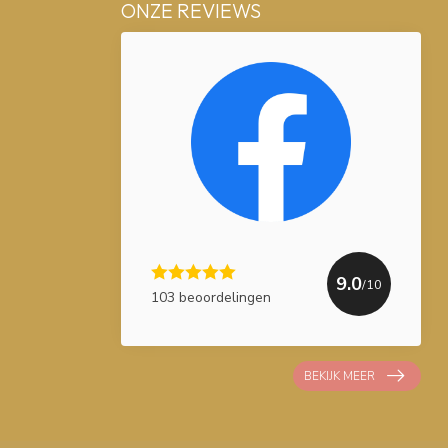
ONZE REVIEWS
9.0
/10
103 beoordelingen
BEKIJK MEER