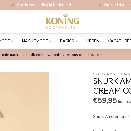
Gratis
verzending in Nederland
Op werkdagen
MODE
NACHTMODE
BASICS
HEREN
VACATURE
gerie nacht- en badkleding, wij verheugen ons op je bezoek!!
SNURK AMSTERDA
SNURK AM
CREAM C
€59,95
Incl. bt
Snurk Amsterdam zo