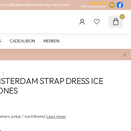
 voor
15u besteld
zelfde dag verzonden!
9.0
103
beoordelingen
0
S
CADEAUBON
MERKEN
M
STERDAM STRAP DRESS ICE
ONES
w
mers jurkje / nachthemd
Lees meer
.