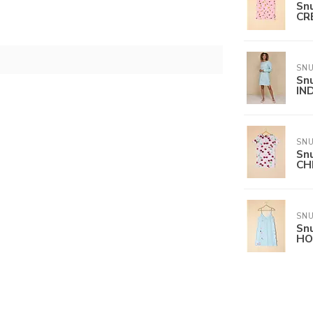
Sn
CR
SN
Sn
IN
SN
Sn
CH
SN
Sn
HO