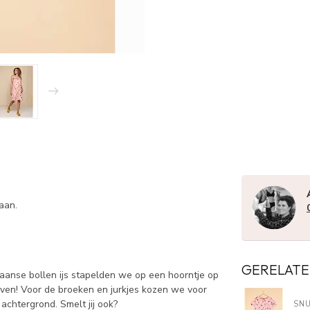
aan.
GERELATE
taliaanse bollen ijs stapelden we op een hoorntje op
oeven! Voor de broeken en jurkjes kozen we voor
achtergrond. Smelt jij ook?
SN