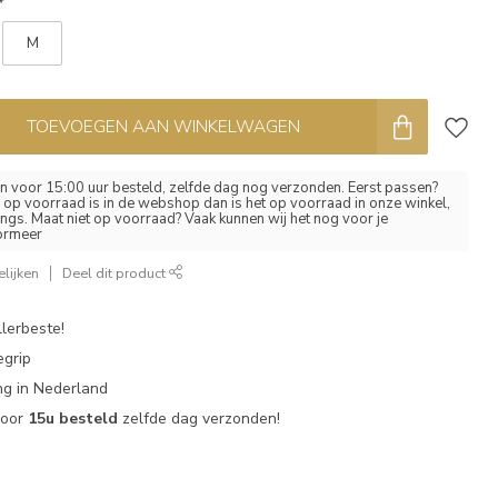
*
M
TOEVOEGEN AAN WINKELWAGEN
 voor 15:00 uur besteld, zelfde dag nog verzonden. Eerst passen?
el op voorraad is in de webshop dan is het op voorraad in onze winkel,
ngs. Maat niet op voorraad? Vaak kunnen wij het nog voor je
formeer
lijken
Deel dit product
lerbeste!
egrip
g in Nederland
voor
15u besteld
zelfde dag verzonden!