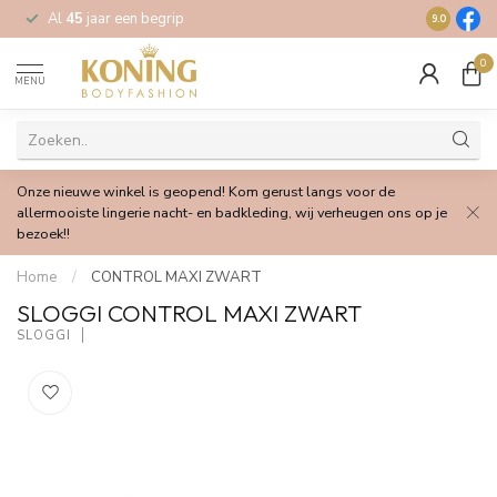
Al
45
jaar een begrip
Gratis
verz
9.0
0
MENU
Onze nieuwe winkel is geopend! Kom gerust langs voor de
allermooiste lingerie nacht- en badkleding, wij verheugen ons op je
bezoek!!
Home
/
CONTROL MAXI ZWART
SLOGGI CONTROL MAXI ZWART
SLOGGI