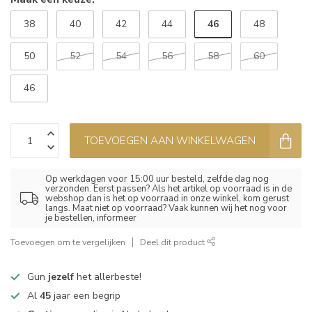
46
38
40
42
44
48
50
52
54
56
58
60
46
TOEVOEGEN AAN WINKELWAGEN
Op werkdagen voor 15:00 uur besteld, zelfde dag nog
verzonden. Eerst passen? Als het artikel op voorraad is in de
webshop dan is het op voorraad in onze winkel, kom gerust
langs. Maat niet op voorraad? Vaak kunnen wij het nog voor
je bestellen, informeer
Toevoegen om te vergelijken
Deel dit product
Gun
jezelf
het allerbeste!
Al
45
jaar een begrip