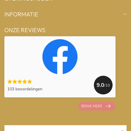
INFORMATIE
ONZE REVIEWS
9.0
/10
103 beoordelingen
BEKIJK MEER