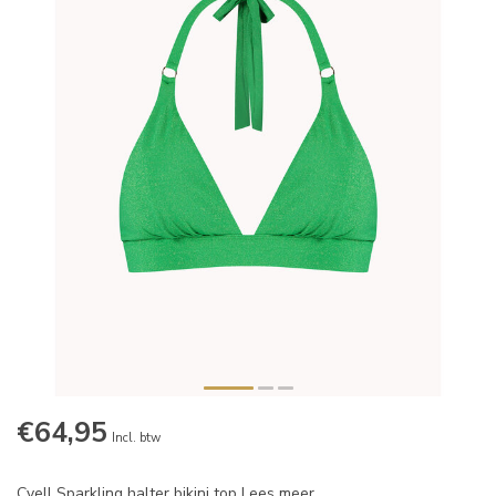
€64,95
Incl. btw
Cyell Sparkling halter bikini top
Lees meer
.