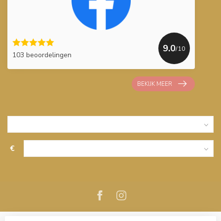
9.0
/10
103 beoordelingen
BEKIJK MEER
€