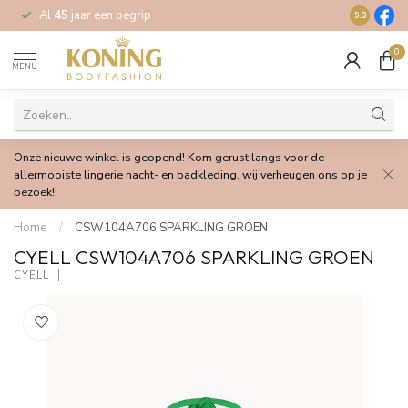
Al
45
jaar een begrip
Gratis
verz
9.0
0
MENU
Onze nieuwe winkel is geopend! Kom gerust langs voor de
allermooiste lingerie nacht- en badkleding, wij verheugen ons op je
bezoek!!
Home
/
CSW104A706 SPARKLING GROEN
CYELL CSW104A706 SPARKLING GROEN
CYELL