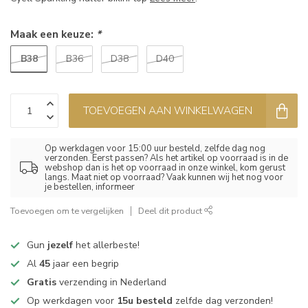
Maak een keuze:
*
B38
B36
D38
D40
TOEVOEGEN AAN WINKELWAGEN
Op werkdagen voor 15:00 uur besteld, zelfde dag nog
verzonden. Eerst passen? Als het artikel op voorraad is in de
webshop dan is het op voorraad in onze winkel, kom gerust
langs. Maat niet op voorraad? Vaak kunnen wij het nog voor
je bestellen, informeer
Toevoegen om te vergelijken
Deel dit product
Gun
jezelf
het allerbeste!
Al
45
jaar een begrip
Gratis
verzending in Nederland
Op werkdagen voor
15u besteld
zelfde dag verzonden!