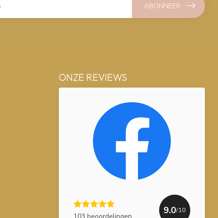
ABONNEER
ONZE REVIEWS
9.0
/10
103 beoordelingen