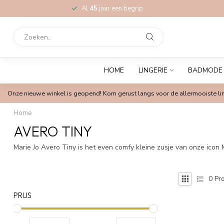
Al
45
jaar een begrip
HOME
LINGERIE
BADMODE
Onze nieuwe winkel is geopend! Kom gerust langs voor de allermooiste lin
Home
AVERO TINY
Marie Jo Avero Tiny is het even comfy kleine zusje van onze icon 
0
Pro
PRIJS