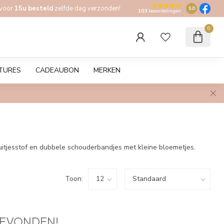
 voor
15u besteld
zelfde dag verzonden!
9.0
103
beoordelingen
0
TURES
CADEAUBON
MERKEN
ruitjesstof en dubbele schouderbandjes met kleine bloemetjes.
Toon:
EVONDEN!