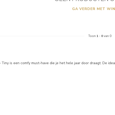
GA VERDER MET WIN
Toon
1
-
0
van 0
 Tiny is een comfy must-have die je het hele jaar door draagt. De ide