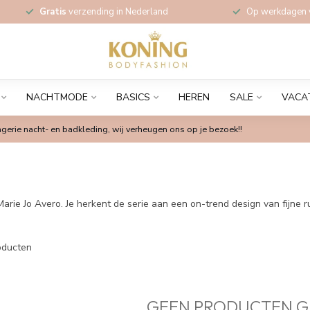
Gratis
verzending in Nederland
Op werkdagen
NACHTMODE
BASICS
HEREN
SALE
VACA
gerie nacht- en badkleding, wij verheugen ons op je bezoek!!
Marie Jo Avero. Je herkent de serie aan een on-trend design van fijne 
ducten
GEEN PRODUCTEN G