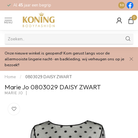
Al
45
jaar een begrip
Gratis
verz
9.0
0
MENU
Onze nieuwe winkel is geopend! Kom gerust langs voor de
allermooiste lingerie nacht- en badkleding, wij verheugen ons op je
bezoek!!
Home
/
0803029 DAISY ZWART
Marie Jo 0803029 DAISY ZWART
MARIE JO