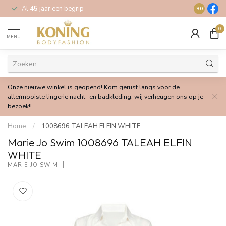
Al
45
jaar een begrip
Gratis
verz
9.0
0
MENU
Onze nieuwe winkel is geopend! Kom gerust langs voor de
allermooiste lingerie nacht- en badkleding, wij verheugen ons op je
bezoek!!
Home
/
1008696 TALEAH ELFIN WHITE
Marie Jo Swim 1008696 TALEAH ELFIN
WHITE
MARIE JO SWIM