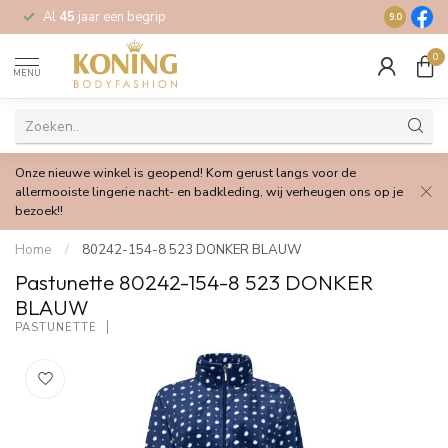
Al
45
jaar een begrip
Gratis
verz
9.0
0
MENU
Onze nieuwe winkel is geopend! Kom gerust langs voor de
allermooiste lingerie nacht- en badkleding, wij verheugen ons op je
bezoek!!
Home
/
80242-154-8 523 DONKER BLAUW
Pastunette 80242-154-8 523 DONKER
BLAUW
PASTUNETTE