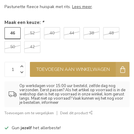
Pastunette fleece huispak met rits.
Lees meer
.
Maak een keuze:
*
46
52
40
44
38
48
50
42
TOEVOEGEN AAN WINKELWAGEN
Op werkdagen voor 15:00 uur besteld, zelfde dag nog
verzonden. Eerst passen? Als het artikel op voorraad is in de
webshop dan is het op voorraad in onze winkel, kom gerust
langs. Maat niet op voorraad? Vaak kunnen wij het nog voor
je bestellen, informeer
Toevoegen om te vergelijken
Deel dit product
Gun
jezelf
het allerbeste!