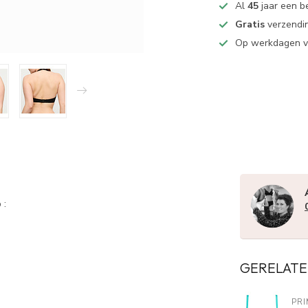
Al
45
jaar een b
Gratis
verzendin
Op werkdagen 
 :
GERELATE
PRI