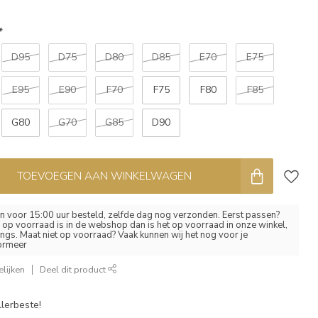
*
D95
D75
D80
D85
E70
E75
E95
E90
F70
F75
F80
F85
G80
G70
G85
D90
TOEVOEGEN AAN WINKELWAGEN
 voor 15:00 uur besteld, zelfde dag nog verzonden. Eerst passen?
el op voorraad is in de webshop dan is het op voorraad in onze winkel,
ngs. Maat niet op voorraad? Vaak kunnen wij het nog voor je
formeer
lijken
Deel dit product
lerbeste!