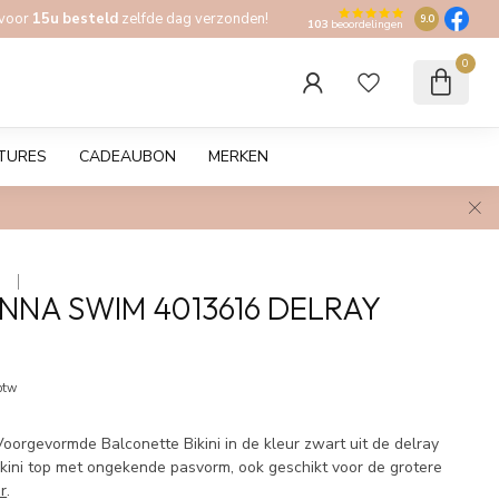
 voor
15u besteld
zelfde dag verzonden!
9.0
103
beoordelingen
0
TURES
CADEAUBON
MERKEN
 
NNA SWIM 4013616 DELRAY
 btw
orgevormde Balconette Bikini in de kleur zwart uit de delray
bikini top met ongekende pasvorm, ook geschikt voor de grotere
r
.