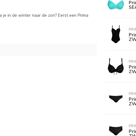
Pr
SE
a je in de winter naar de zon? Eerst een Prima
PRI
Pr
ZW
PRI
Pr
ZW
PRI
Pr
ZW
PRI
Pr
ZW