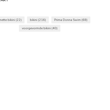
nette bikini
(22)
bikini
(216)
Prima Donna Swim
(68)
voorgevormde bikini
(40)