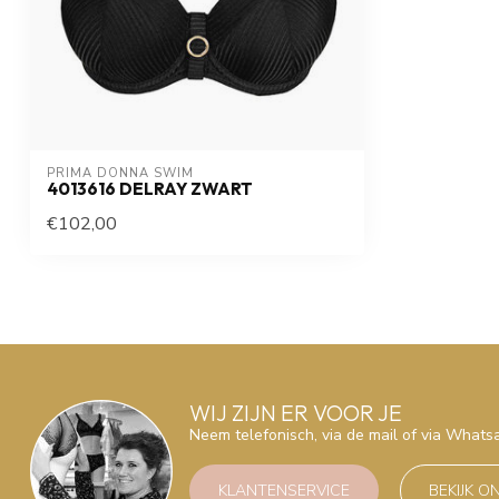
PRIMA DONNA SWIM 
4013616 DELRAY ZWART
€102,00
WIJ ZIJN ER VOOR JE
Neem telefonisch, via de mail of via What
KLANTENSERVICE
BEKIJK O