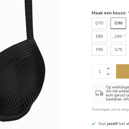
Maak een keuze:
D90
D70
E80
E85
F90
G75
Op werkdagen
Als het artik
kom gerust la
bestellen, in
Toevoegen om te verge
Gun
jezelf
het al