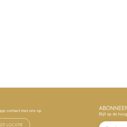
ABONNEER
sapp contact met ons op
Blijf op de hoo
NZE LOCATIE