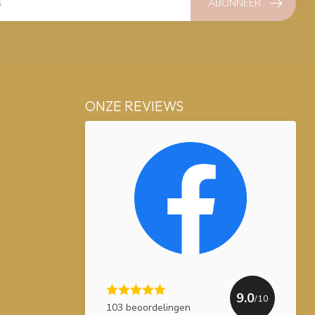
ABONNEER
ONZE REVIEWS
9.0
/10
103 beoordelingen