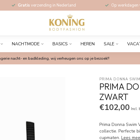
Gratis
verzending in Nederland
Op werkdagen
NACHTMODE
BASICS
HEREN
SALE
VACA
gerie nacht- en badkleding, wij verheugen ons op je bezoek!!
PRIMA DONNA SWIM
PRIMA DO
ZWART
€102,00
Incl.
Prima Donna Swim Vo
collectie. Perfecte 
cupmaten.
Lees mee