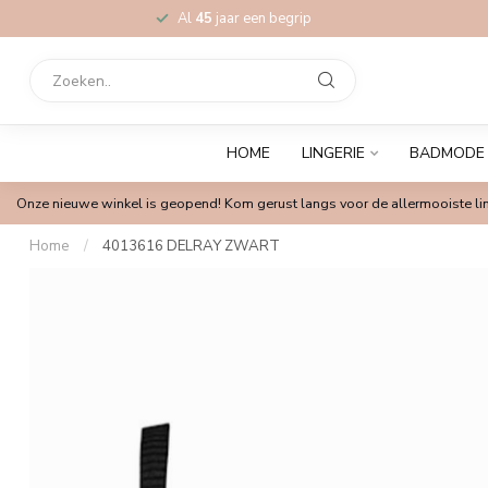
Al
45
jaar een begrip
HOME
LINGERIE
BADMODE
Onze nieuwe winkel is geopend! Kom gerust langs voor de allermooiste lin
Home
/
4013616 DELRAY ZWART