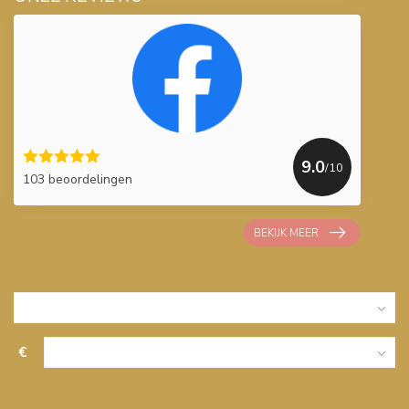
9.0
/10
103 beoordelingen
BEKIJK MEER
€