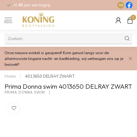
Al
45
jaar een begrip
Gratis
verz
9.0
0
MENU
Onze nieuwe winkel is geopend! Kom gerust langs voor de
allermooiste lingerie nacht- en badkleding, wij verheugen ons op je
bezoek!!
Home
/
4013650 DELRAY ZWART
Prima Donna swim 4013650 DELRAY ZWART
PRIMA DONNA SWIM 