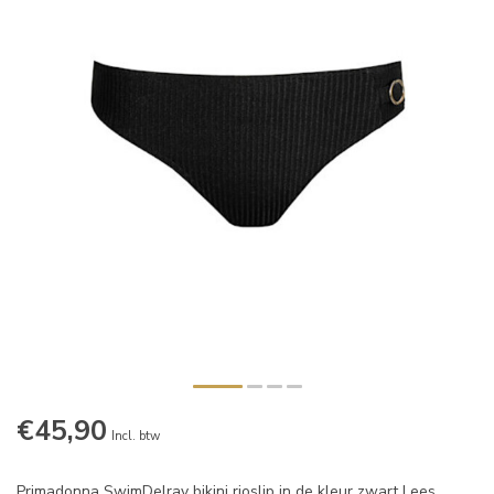
€45,90
Incl. btw
Primadonna SwimDelray bikini rioslip in de kleur zwart
Lees