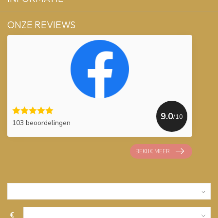
ONZE REVIEWS
9.0
/10
103 beoordelingen
BEKIJK MEER
€