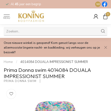
Al
45
jaar een begrip
Gratis
verz
9.0
0
MENU
Onze nieuwe winkel is geopend! Kom gerust langs voor de
allermooiste lingerie nacht- en badkleding, wij verheugen ons op je
bezoek!!
Home
/
4014084 DOUALA IMPRESSIONIST SUMMER
Prima Donna swim 4014084 DOUALA
IMPRESSIONIST SUMMER
PRIMA DONNA SWIM 