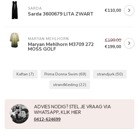
SARDA
€110,00
Sarda 3600679 LITA ZWART
MARYAN MEHLHORN
€199,00
Maryan Mehlhorn M3709 272
€199,00
MOSS GOLF
Kaftan
(7)
Prima Donna Swim
(68)
strandjurk
(50)
strandkleding
(22)
ADVIES NODIG? STEL JE VRAAG VIA
WHATSAPP, KLIK HIER
0412-624699