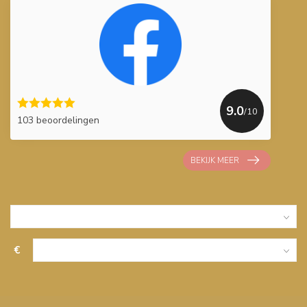
9.0
/10
103 beoordelingen
BEKIJK MEER
€