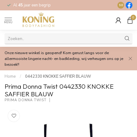
Al
45
jaar een begrip
Gratis
verz
9.0
0
MENU
Onze nieuwe winkel is geopend! Kom gerust langs voor de
allermooiste lingerie nacht- en badkleding, wij verheugen ons op je
bezoek!!
Home
/
0442330 KNOKKE SAFFIER BLAUW
Prima Donna Twist 0442330 KNOKKE
SAFFIER BLAUW
PRIMA DONNA TWIST