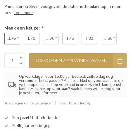
Prima Donna Swim voorgevormde balconette bikini top in neon
roze
Lees meer
.
Maak een keuze:
*
E75
E70
F70
F75
F80
F85
TOEVOEGEN AAN WINKELWAGEN
Op werkdagen voor 15:00 uur besteld, zelfde dag nog
verzonden. Eerst passen? Als het artikel op voorraad is in de
webshop dan is het op voorraad in onze winkel, kom gerust
langs. Maat niet op voorraad? Vaak kunnen wij het nog voor
je bestellen, informeer
Toevoegen om te vergelijken
Deel dit product
Gun
jezelf
het allerbeste!
Al
45
jaar een begrip