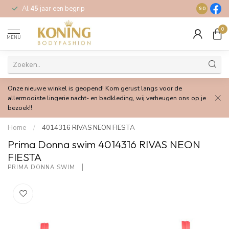
Al
45
jaar een begrip
Gratis
verz
9.0
0
MENU
Onze nieuwe winkel is geopend! Kom gerust langs voor de
allermooiste lingerie nacht- en badkleding, wij verheugen ons op je
bezoek!!
Home
/
4014316 RIVAS NEON FIESTA
Prima Donna swim 4014316 RIVAS NEON
FIESTA
PRIMA DONNA SWIM 