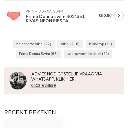
PRIMA DONNA SWIM 
€50,90
Prima Donna swim 4014351
RIVAS NEON FIESTA
balconette bikini
(22)
bikini
(216)
bikini top
(31)
Prima Donna Swim
(68)
voorgevormde bikini
(40)
ADVIES NODIG? STEL JE VRAAG VIA
WHATSAPP, KLIK HIER
0412-624699
RECENT BEKEKEN