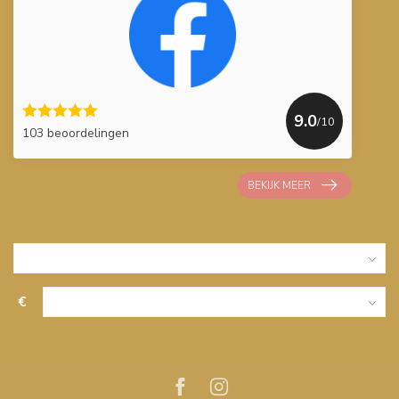
9.0
/10
103 beoordelingen
BEKIJK MEER
€