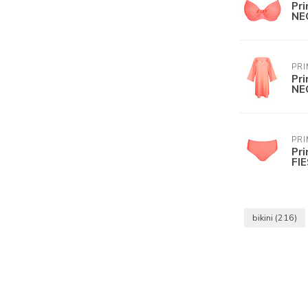
Pr
NE
PRI
Pr
NE
PRI
Pr
FI
bikini
(216)