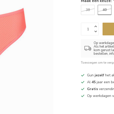
Maak een keuze:
40
38
Op werkdagen
Als het artik
kom gerust la
bestellen, in
Toevoegen om te verge
Gun
jezelf
het al
Al
45
jaar een b
Gratis
verzendin
Op werkdagen 