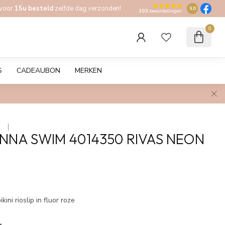
 voor
15u besteld
zelfde dag verzonden!
9.0
103
beoordelingen
0
S
CADEAUBON
MERKEN
 
NNA SWIM 4014350 RIVAS NEON
w
ini rioslip in fluor roze