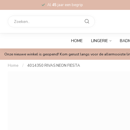
Al
45
jaar een begrip
HOME
LINGERIE
BAD
Onze nieuwe winkel is geopend! Kom gerust langs voor de allermooiste lin
Home
/
4014350 RIVAS NEON FIESTA