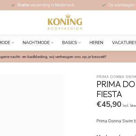
Gratis
verzending in Nederland
Op werkdagen
MODE
NACHTMODE
BASICS
HEREN
VACATURE
gerie nacht- en badkleding, wij verheugen ons op je bezoek!!
PRIMA DONNA SWIM
PRIMA DO
FIESTA
€45,90
Incl. bt
Prima Donna Swim bik