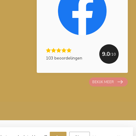
9.0
/10
103 beoordelingen
BEKIJK MEER