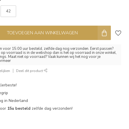
*
42
TOEVOEGEN AAN WINKELWAGEN
 voor 15:00 uur besteld, zelfde dag nog verzonden. Eerst passen?
el op voorraad is in de webshop dan is het op voorraad in onze winkel,
ngs. Maat niet op voorraad? Vaak kunnen wij het nog voor je
formeer
lijken
Deel dit product
lerbeste!
egrip
g in Nederland
voor
15u besteld
zelfde dag verzonden!