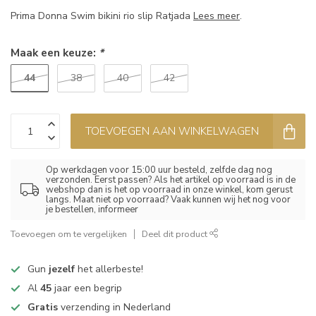
Prima Donna Swim bikini rio slip Ratjada
Lees meer
.
Maak een keuze:
*
44
38
40
42
TOEVOEGEN AAN WINKELWAGEN
Op werkdagen voor 15:00 uur besteld, zelfde dag nog
verzonden. Eerst passen? Als het artikel op voorraad is in de
webshop dan is het op voorraad in onze winkel, kom gerust
langs. Maat niet op voorraad? Vaak kunnen wij het nog voor
je bestellen, informeer
Toevoegen om te vergelijken
Deel dit product
Gun
jezelf
het allerbeste!
Al
45
jaar een begrip
Gratis
verzending in Nederland