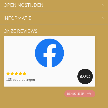
OPENINGSTIJDEN
INFORMATIE
ONZE REVIEWS
9.0
/10
103 beoordelingen
BEKIJK MEER