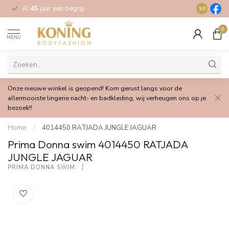
Al
45
jaar een begrip
Gratis
verz
9.0
0
MENU
Onze nieuwe winkel is geopend! Kom gerust langs voor de
allermooiste lingerie nacht- en badkleding, wij verheugen ons op je
bezoek!!
Home
/
4014450 RATJADA JUNGLE JAGUAR
Prima Donna swim 4014450 RATJADA
JUNGLE JAGUAR
PRIMA DONNA SWIM 