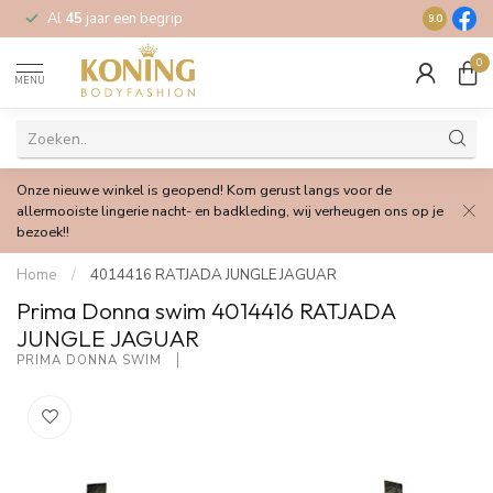
Al
45
jaar een begrip
Gratis
verz
9.0
0
MENU
Onze nieuwe winkel is geopend! Kom gerust langs voor de
allermooiste lingerie nacht- en badkleding, wij verheugen ons op je
bezoek!!
Home
/
4014416 RATJADA JUNGLE JAGUAR
Prima Donna swim 4014416 RATJADA
JUNGLE JAGUAR
PRIMA DONNA SWIM 