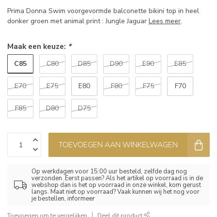
Prima Donna Swim voorgevormde balconette bikini top in heel
donker groen met animal print : Jungle Jaguar
Lees meer
.
Maak een keuze:
*
C85
C80
D85
D90
E90
E85
E70
E75
E80
F80
F75
F70
F85
D80
D75
TOEVOEGEN AAN WINKELWAGEN
Op werkdagen voor 15:00 uur besteld, zelfde dag nog
verzonden. Eerst passen? Als het artikel op voorraad is in de
webshop dan is het op voorraad in onze winkel, kom gerust
langs. Maat niet op voorraad? Vaak kunnen wij het nog voor
je bestellen, informeer
Toevoegen om te vergelijken
Deel dit product