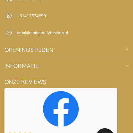
+31412624699
info@koningbodyfashion.nl
OPENINGSTIJDEN
INFORMATIE
ONZE REVIEWS