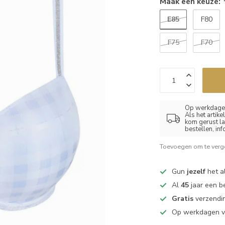
Maak een keuze:
E85
F80
F75
F70
Op werkdagen
Als het artik
kom gerust la
bestellen, in
Toevoegen om te verge
Gun
jezelf
het al
Al
45
jaar een b
Gratis
verzendin
Op werkdagen 