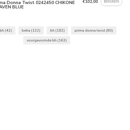
€102,00
BEKIJKEN
ima Donna Twist 0242450 CHIKONE
AVEN BLUE
 bh
(42)
beha
(132)
bh
(182)
prima donna twist
(80)
voorgevormde bh
(163)