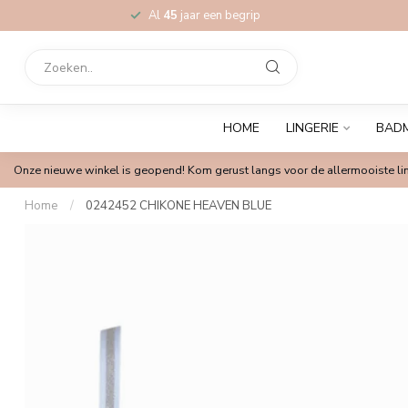
Al
45
jaar een begrip
HOME
LINGERIE
BAD
Onze nieuwe winkel is geopend! Kom gerust langs voor de allermooiste lin
Home
/
0242452 CHIKONE HEAVEN BLUE