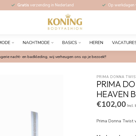
Gratis
verzending in Nederland
Op werkdagen
MODE
NACHTMODE
BASICS
HEREN
VACATURE
gerie nacht- en badkleding, wij verheugen ons op je bezoek!!
PRIMA DONNA TWIS
PRIMA DO
HEAVEN B
€102,00
Incl.
Prima Donna Twist 