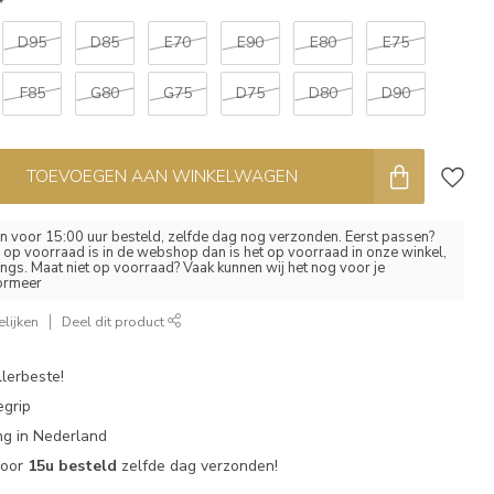
*
D95
D85
E70
E90
E80
E75
F85
G80
G75
D75
D80
D90
TOEVOEGEN AAN WINKELWAGEN
 voor 15:00 uur besteld, zelfde dag nog verzonden. Eerst passen?
el op voorraad is in de webshop dan is het op voorraad in onze winkel,
ngs. Maat niet op voorraad? Vaak kunnen wij het nog voor je
formeer
lijken
Deel dit product
lerbeste!
egrip
g in Nederland
voor
15u besteld
zelfde dag verzonden!