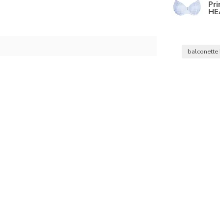
Pr
HE
balconette