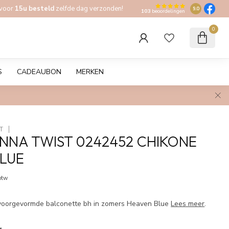
 voor
15u besteld
zelfde dag verzonden!
9.0
103
beoordelingen
0
S
CADEAUBON
MERKEN
T
NNA TWIST 0242452 CHIKONE
LUE
 btw
voorgevormde balconette bh in zomers Heaven Blue
Lees meer
.