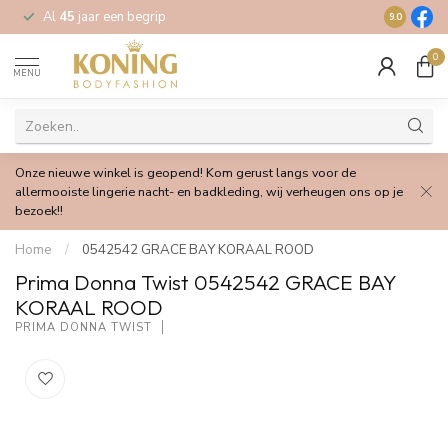
Al
45
jaar een begrip
Gratis
verz
9.0
0
MENU
Onze nieuwe winkel is geopend! Kom gerust langs voor de
allermooiste lingerie nacht- en badkleding, wij verheugen ons op je
bezoek!!
Home
/
0542542 GRACE BAY KORAAL ROOD
Prima Donna Twist 0542542 GRACE BAY
KORAAL ROOD
PRIMA DONNA TWIST