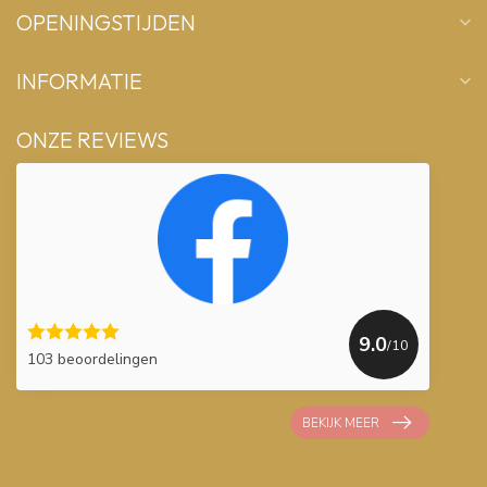
OPENINGSTIJDEN
INFORMATIE
ONZE REVIEWS
9.0
/10
103 beoordelingen
BEKIJK MEER