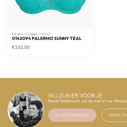
PRIMA DONNA TWIST
0142094 PALERMO SUNNY TEAL
€102,00
WIJ ZIJN ER VOOR JE
Neem telefonisch, via de mail of via What
KLANTENSERVICE
BEKIJK O