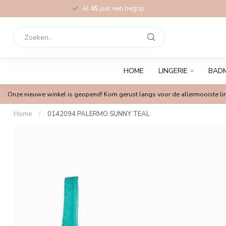
Al
45
jaar een begrip
HOME
LINGERIE
BAD
Onze nieuwe winkel is geopend! Kom gerust langs voor de allermooiste lin
Home
/
0142094 PALERMO SUNNY TEAL