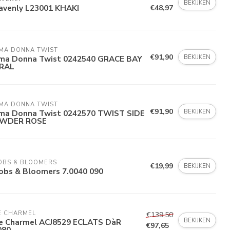
BEKIJKEN
avenly L23001 KHAKI
€48,97
IMA DONNA TWIST
€91,90
BEKIJKEN
ima Donna Twist 0242540 GRACE BAY
RAL
IMA DONNA TWIST
€91,90
BEKIJKEN
ima Donna Twist 0242570 TWIST SIDE
WDER ROSE
OBS & BLOOMERS
€19,99
BEKIJKEN
obs & Bloomers 7.0040 090
E CHARMEL
€139,50
BEKIJKEN
se Charmel ACJ8529 ECLATS DàR
€97,65
080