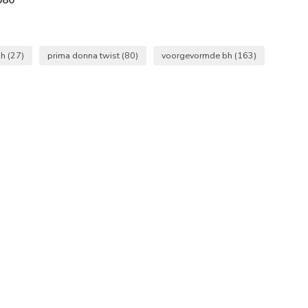
bh
(27)
prima donna twist
(80)
voorgevormde bh
(163)