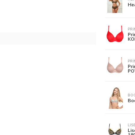
He
PR
Pr
KO
PR
Pr
PO
BO
Bo
LIS
Li
18