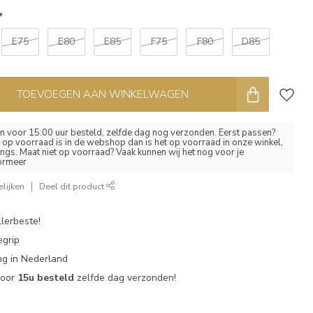
*
E75
E80
E85
F75
F80
D85
TOEVOEGEN AAN WINKELWAGEN
 voor 15:00 uur besteld, zelfde dag nog verzonden. Eerst passen?
el op voorraad is in de webshop dan is het op voorraad in onze winkel,
ngs. Maat niet op voorraad? Vaak kunnen wij het nog voor je
formeer
lijken
Deel dit product
lerbeste!
egrip
g in Nederland
voor
15u besteld
zelfde dag verzonden!