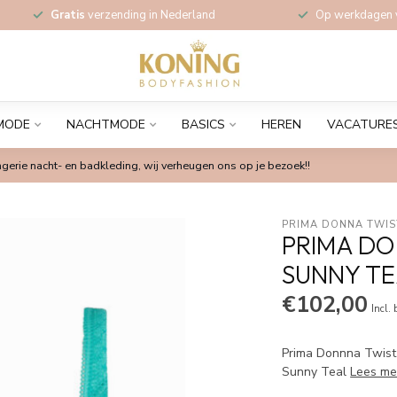
Gratis
verzending in Nederland
Op werkdagen
MODE
NACHTMODE
BASICS
HEREN
VACATURE
gerie nacht- en badkleding, wij verheugen ons op je bezoek!!
PRIMA DONNA TWIS
PRIMA DO
SUNNY T
€102,00
Incl.
Prima Donnna Twist 
Sunny Teal
Lees me