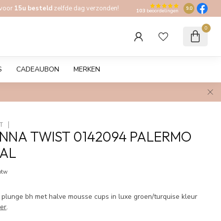
 voor
15u besteld
zelfde dag verzonden!
9.0
103
beoordelingen
0
S
CADEAUBON
MERKEN
T
NNA TWIST 0142094 PALERMO
EAL
 btw
plunge bh met halve mousse cups in luxe groen/turquise kleur
er
.