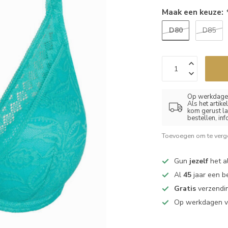
Maak een keuze:
D80
D85
Op werkdagen
Als het artik
kom gerust la
bestellen, in
Toevoegen om te verge
Gun
jezelf
het al
Al
45
jaar een b
Gratis
verzendin
Op werkdagen 