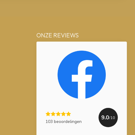
ONZE REVIEWS
9.0
/10
103 beoordelingen