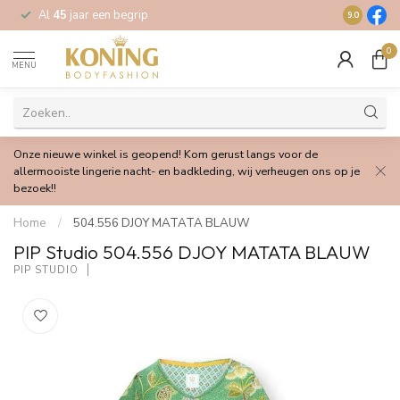
Al
45
jaar een begrip
Gratis
verz
9.0
0
MENU
Onze nieuwe winkel is geopend! Kom gerust langs voor de
allermooiste lingerie nacht- en badkleding, wij verheugen ons op je
bezoek!!
Home
/
504.556 DJOY MATATA BLAUW
PIP Studio 504.556 DJOY MATATA BLAUW
PIP STUDIO