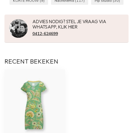
KORTE MOUW
(9)
Nachthemd
(117)
Pip studio
(30)
ADVIES NODIG? STEL JE VRAAG VIA
WHATSAPP, KLIK HIER
0412-624699
RECENT BEKEKEN