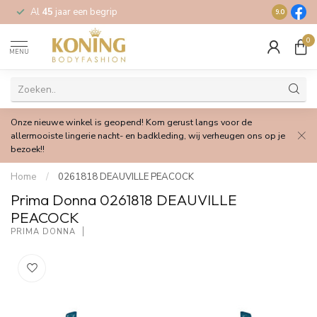
Al
45
jaar een begrip
Gratis
verz
9.0
0
MENU
Onze nieuwe winkel is geopend! Kom gerust langs voor de
allermooiste lingerie nacht- en badkleding, wij verheugen ons op je
bezoek!!
Home
/
0261818 DEAUVILLE PEACOCK
Prima Donna 0261818 DEAUVILLE
PEACOCK
PRIMA DONNA