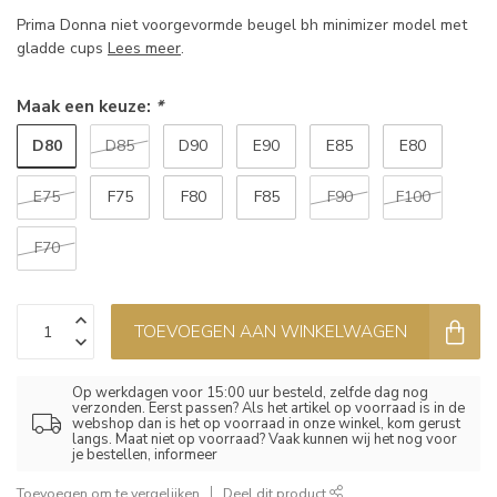
Prima Donna niet voorgevormde beugel bh minimizer model met
gladde cups
Lees meer
.
Maak een keuze:
*
D80
D85
D90
E90
E85
E80
E75
F75
F80
F85
F90
F100
F70
TOEVOEGEN AAN WINKELWAGEN
Op werkdagen voor 15:00 uur besteld, zelfde dag nog
verzonden. Eerst passen? Als het artikel op voorraad is in de
webshop dan is het op voorraad in onze winkel, kom gerust
langs. Maat niet op voorraad? Vaak kunnen wij het nog voor
je bestellen, informeer
Toevoegen om te vergelijken
Deel dit product