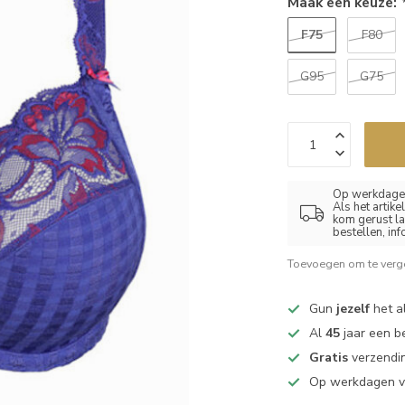
Maak een keuze:
F75
F80
G95
G75
Op werkdagen
Als het artik
kom gerust la
bestellen, in
Toevoegen om te verge
Gun
jezelf
het al
Al
45
jaar een b
Gratis
verzendin
Op werkdagen 