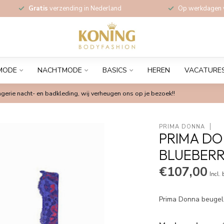
Gratis
verzending in Nederland
Op werkdagen
MODE
NACHTMODE
BASICS
HEREN
VACATURE
gerie nacht- en badkleding, wij verheugen ons op je bezoek!!
PRIMA DONNA
PRIMA DO
BLUEBERR
€107,00
Incl.
Prima Donna beugel b