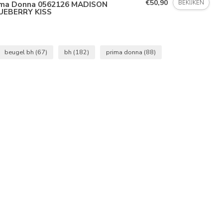
€50,90
BEKIJKEN
ima Donna 0562126 MADISON
UEBERRY KISS
beugel bh
(67)
bh
(182)
prima donna
(88)