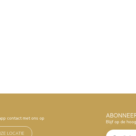
ABONNEER
sapp contact met ons op
Blijf op de hoo
NZE LOCATIE