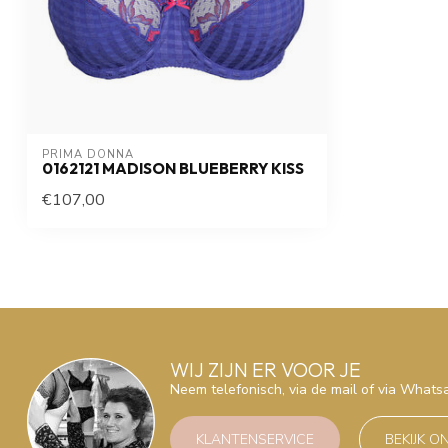
PRIMA DONNA
0162121 MADISON BLUEBERRY KISS
€107,00
WIJ ZIJN ER VOOR JE
Neem telefonisch, via de mail of via What
KLANTENSERVICE
BEKIJK O