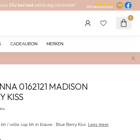
 voor
15u besteld
zelfde dag verzonden!
9.0
103
beoordelingen
0
S
CADEAUBON
MERKEN
NNA 0162121 MADISON
Y KISS
 btw
h / volle cup bh in blauw : Blue Berry Kiss.
Lees meer
.