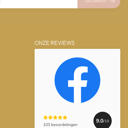
ABONNEER
ONZE REVIEWS
9.0
/10
103 beoordelingen