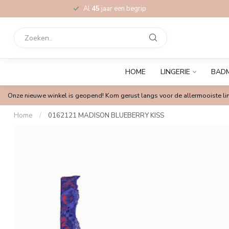
Al
45
jaar een begrip
HOME
LINGERIE
BAD
Onze nieuwe winkel is geopend! Kom gerust langs voor de allermooiste lin
Home
/
0162121 MADISON BLUEBERRY KISS