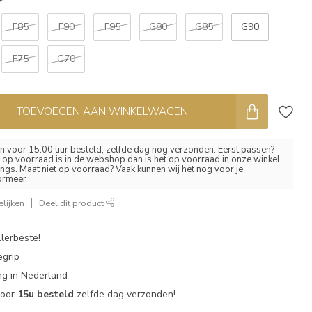
*
F85
F90
F95
G80
G85
G90
F75
G70
TOEVOEGEN AAN WINKELWAGEN
 voor 15:00 uur besteld, zelfde dag nog verzonden. Eerst passen?
el op voorraad is in de webshop dan is het op voorraad in onze winkel,
ngs. Maat niet op voorraad? Vaak kunnen wij het nog voor je
formeer
lijken
Deel dit product
lerbeste!
egrip
g in Nederland
voor
15u besteld
zelfde dag verzonden!