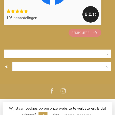
9.0
/10
103 beoordelingen
BEKIJK MEER
€
Wij slaan cookies op om onze website te verbeteren. Is dat
akkoord?
Ja
Nee
Meer over cookies »