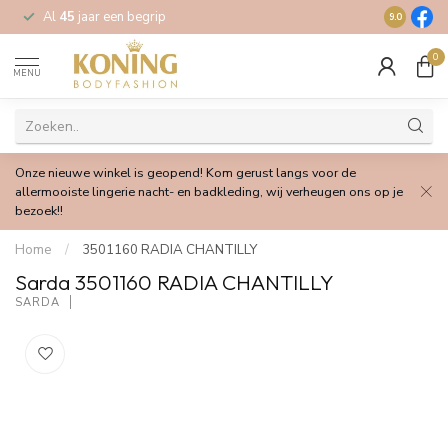
Al
45
jaar een begrip
Gratis
verz
9.0
0
MENU
Onze nieuwe winkel is geopend! Kom gerust langs voor de
allermooiste lingerie nacht- en badkleding, wij verheugen ons op je
bezoek!!
Home
/
3501160 RADIA CHANTILLY
Sarda 3501160 RADIA CHANTILLY
SARDA