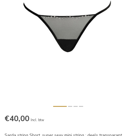
€40,00
Incl. btw
Sarda string Short, super sexy mini string ; deels transparant.