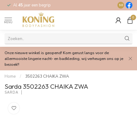
Al
45
jaar een begrip
Gratis
verz
9.0
0
MENU
Onze nieuwe winkel is geopend! Kom gerust langs voor de
allermooiste lingerie nacht- en badkleding, wij verheugen ons op je
bezoek!!
Home
/
3502263 CHAIKA ZWA
Sarda 3502263 CHAIKA ZWA
SARDA