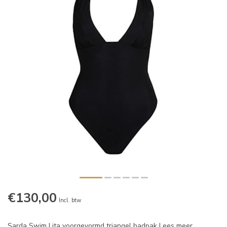
€130,00
Incl. btw
Sarda Swim Lita voorgevormd triangel badpak
Lees meer
.