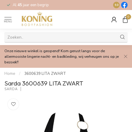
Al
45
jaar een begrip
Gratis
verz
9.0
0
MENU
Onze nieuwe winkel is geopend! Kom gerust langs voor de
allermooiste lingerie nacht- en badkleding, wij verheugen ons op je
bezoek!!
Home
/
3600639 LITA ZWART
Sarda 3600639 LITA ZWART
SARDA