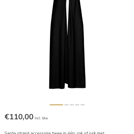
€110,00
Incl. btw
Sarda strand accessoire twee in één: rok of jurk met