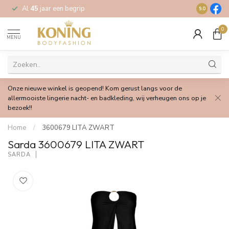
Al
45
jaar een begrip
Gratis
verz
9.0
0
MENU
Onze nieuwe winkel is geopend! Kom gerust langs voor de
allermooiste lingerie nacht- en badkleding, wij verheugen ons op je
bezoek!!
Home
/
3600679 LITA ZWART
Sarda 3600679 LITA ZWART
SARDA